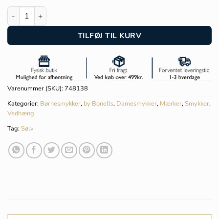
by Bonells sølv Hest i trav vedhæng - 9088 antal
TILFØJ TIL KURV
Varenummer (SKU):
748138
Kategorier:
Børnesmykker
,
by Bonells
,
Damesmykker
,
Mærker
,
Smykker
,
Vedhæng
Tag:
Sølv