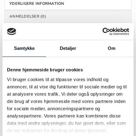
YDERLIGERE INFORMATION
ANMELDELSER (0)
MÆRKE
by Bonells
Samtykke
Detaljer
Om
FARVE
Rhodineret
MATERIALE
Sølv
Denne hjemmeside bruger cookies
Vi bruger cookies til at tilpasse vores indhold og
STØRRELSE
19,4 x 15mm
annoncer, til at vise dig funktioner til sociale medier og til
at analysere vores trafik. Vi deler også oplysninger om
din brug af vores hjemmeside med vores partnere inden
for sociale medier, annonceringspartnere og
analysepartnere. Vores partnere kan kombinere disse
RELATEREDE VARER
data med andre oplysninger, du har givet dem, eller som
de har indsamlet fra din brug af deres tjenester.