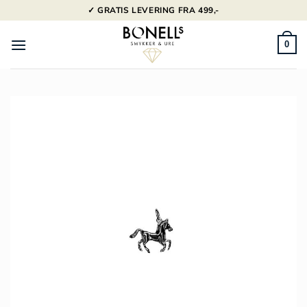
Fortsæt
✓ GRATIS LEVERING FRA 499,-
til
indhold
0