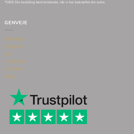
*OBS! Din bestilling først bindende, når vi har bekræftet din ordre.
GENVEJE
Øreringe
Smykker
Ure
Halskæde
Gavekort
Blog