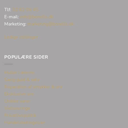
Tlf:
32 62 06 45
E-mail:
info@bonells.dk
Marketing:
marketing@bonells.dk
Ledige stillinger
POPULÆRE SIDER
Huller i ørerne
Sælg guld & sølv
Reparation af smykker & ure
Eksklusive ure
Unikke varer
Vielsesringe
Privatlivspolitik
Handelsbetingelser