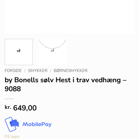
FORSIDE
/
SMYKKER
/
BØRNESMYKKER
by Bonells sølv Hest i trav vedhæng –
9088
649,00
kr.
På lager