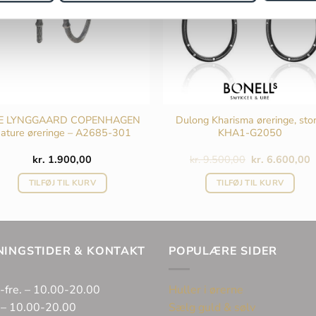
E LYNGGAARD COPENHAGEN
Dulong Kharisma øreringe, stor
ature øreringe – A2685-301
KHA1-G2050
Den
kr.
1.900,00
kr.
9.500,00
kr.
6.600,00
oprindelige
a
pris
p
TILFØJ TIL KURV
TILFØJ TIL KURV
var:
e
0.
kr. 9.500,00.
k
NINGSTIDER & KONTAKT
POPULÆRE SIDER
-fre. – 10.00-20.00
Huller i ørerne
 – 10.00-20.00
Sælg guld & sølv