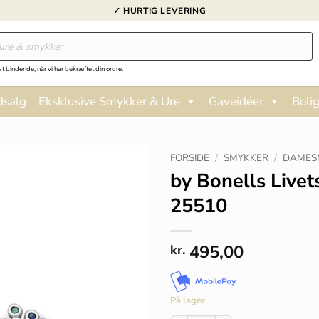
✓ HURTIG LEVERING
st bindende, når vi har bekræftet din ordre.
dsalg
Eksklusive Smykker & Ure
Gaveidéer
Bolig
FORSIDE
/
SMYKKER
/
DAMES
by Bonells Livet
25510
495,00
kr.
På lager