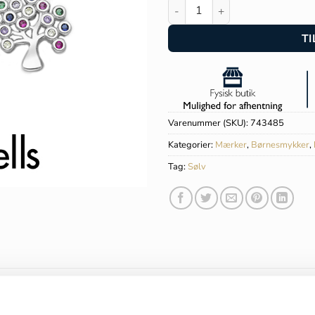
by Bonells Livets træ ørering
TI
Varenummer (SKU):
743485
Kategorier:
Mærker
,
Børnesmykker
,
Tag:
Sølv