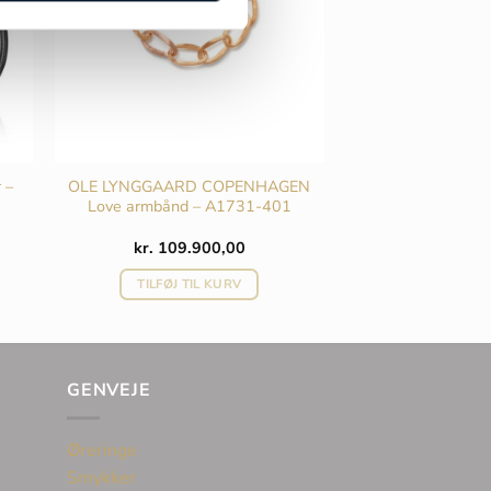
 –
OLE LYNGGAARD COPENHAGEN
Love armbånd – A1731-401
Den
kr.
109.900,00
ktuelle
ris
TILFØJ TIL KURV
r:
r. 6.600,00.
GENVEJE
Øreringe
Smykker