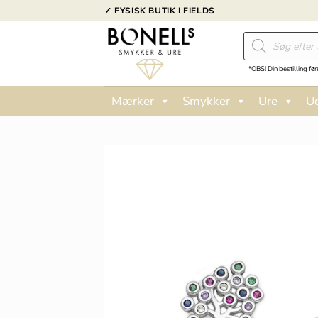
Fortsæt
✓ FYSISK BUTIK I FIELDS
til
Products
indhold
search
*OBS! Din bestilling før
Mærker
Smykker
Ure
U