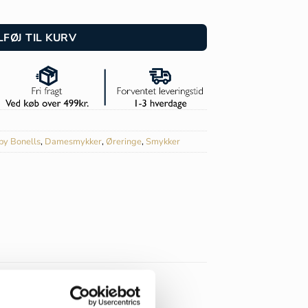
e - 701-25510 antal
LFØJ TIL KURV
by Bonells
,
Damesmykker
,
Øreringe
,
Smykker