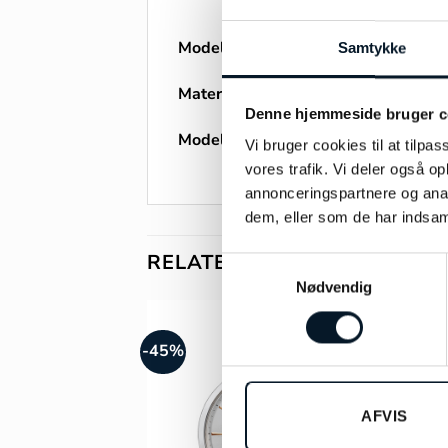
Model:
by Bonells Livets træ ørering
Samtykke
Materiale:
Sølv
Denne hjemmeside bruger c
Modelnummer:
701-25510
Vi bruger cookies til at tilpas
vores trafik. Vi deler også 
annonceringspartnere og anal
dem, eller som de har indsaml
RELATEREDE VARER
Samtykkevalg
Nødvendig
-45%
AFVIS