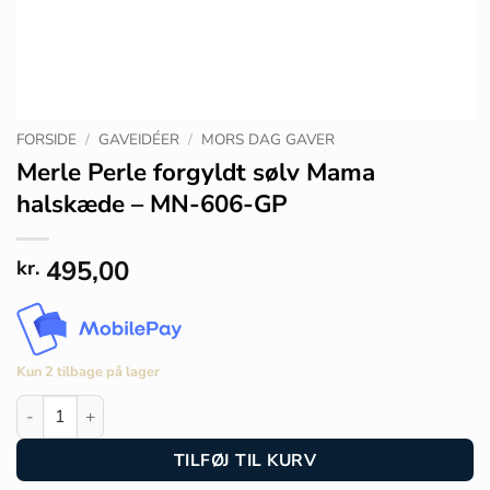
FORSIDE
/
GAVEIDÉER
/
MORS DAG GAVER
Merle Perle forgyldt sølv Mama
halskæde – MN-606-GP
495,00
kr.
Kun 2 tilbage på lager
Merle Perle forgyldt sølv Mama halskæde - MN-606-GP antal
TILFØJ TIL KURV