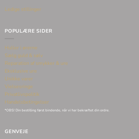
Ledige stillinger
POPULÆRE SIDER
Huller i ørerne
Sælg guld & sølv
Reparation af smykker & ure
Eksklusive ure
Unikke varer
Vielsesringe
Privatlivspolitik
Handelsbetingelser
*OBS! Din bestilling først bindende, når vi har bekræftet din ordre.
GENVEJE