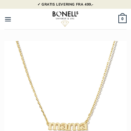
Fortsæt
✓ GRATIS LEVERING FRA 499,-
til
indhold
0