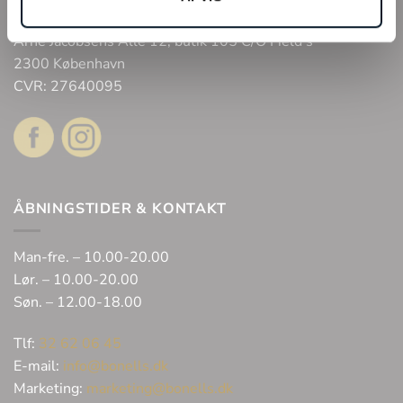
Bonell’s Smykker & Ure Fields
Arne Jacobsens Allé 12, butik 105 C/O Field’s
2300 København
CVR: 27640095
ÅBNINGSTIDER & KONTAKT
Man-fre. – 10.00-20.00
Lør. – 10.00-20.00
Søn. – 12.00-18.00
Tlf:
32 62 06 45
E-mail:
info@bonells.dk
Marketing:
marketing@bonells.dk