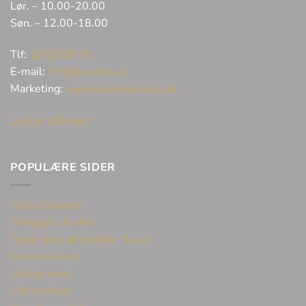
Lør. – 10.00-20.00
Søn. – 12.00-18.00
Tlf:
32 62 06 45
E-mail:
info@bonells.dk
Marketing:
marketing@bonells.dk
Ledige stillinger
POPULÆRE SIDER
Huller i ørerne
Sælg guld & sølv
Reparation af smykker & ure
Eksklusive ure
Unikke varer
Vielsesringe