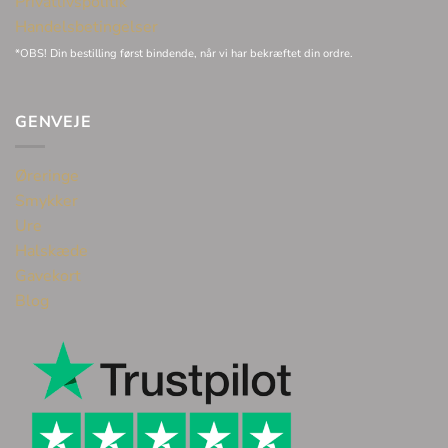
Privatlivspolitik
Handelsbetingelser
*OBS! Din bestilling først bindende, når vi har bekræftet din ordre.
GENVEJE
Øreringe
Smykker
Ure
Halskæde
Gavekort
Blog