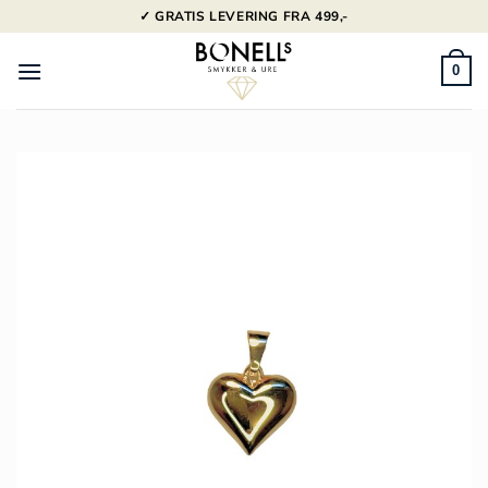
Fortsæt
✓ GRATIS LEVERING FRA 499,-
til
indhold
0