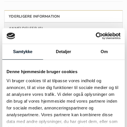
YDERLIGERE INFORMATION
ANMELDELSER (0)
MÆRKE
by Bonells
Samtykke
Detaljer
Om
MATERIALE
8kt
Denne hjemmeside bruger cookies
FARVE
Rødguld
Vi bruger cookies til at tilpasse vores indhold og
annoncer, til at vise dig funktioner til sociale medier og til
STØRRELSE
12mm
at analysere vores trafik. Vi deler også oplysninger om
din brug af vores hjemmeside med vores partnere inden
for sociale medier, annonceringspartnere og
analysepartnere. Vores partnere kan kombinere disse
data med andre oplysninger, du har givet dem, eller som
RELATEREDE VARER