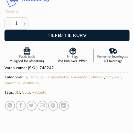
På lager
by Bonells 8kt Hjerte vedhæng - 748242 antal
TILFØJ TIL KURV
Varenummer (SKU):
748242
Kategorier:
by Bonells
,
Damesmykker
,
Gaveidéer
,
Mærker
,
Smykker
,
Valentine
,
Vedhæng
Tags:
8kt
,
Guld
,
Rødguld