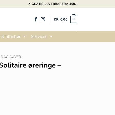
✓ GRATIS LEVERING FRA 499,-
KR.
0,00
0
 & tilbehør
Services
 DAG GAVER
Solitaire øreringe –