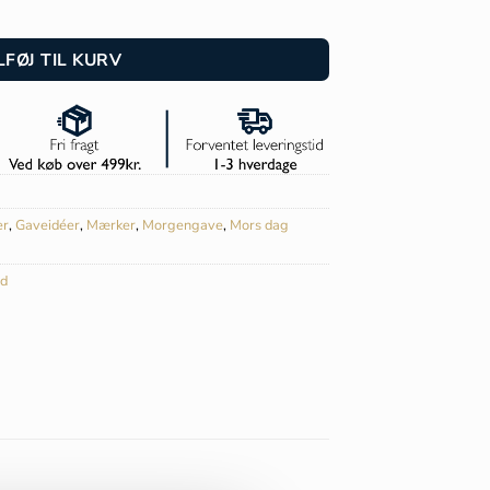
inge - 022197 antal
LFØJ TIL KURV
er
,
Gaveidéer
,
Mærker
,
Morgengave
,
Mors dag
d