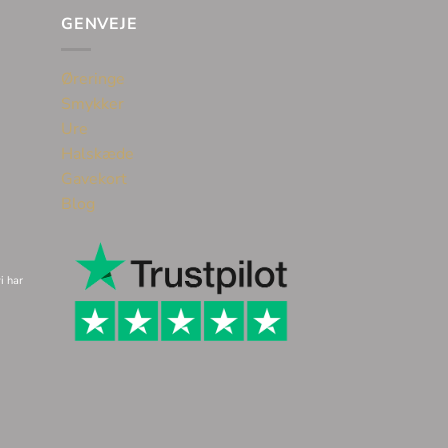
GENVEJE
Øreringe
Smykker
Ure
Halskæde
Gavekort
Blog
i har