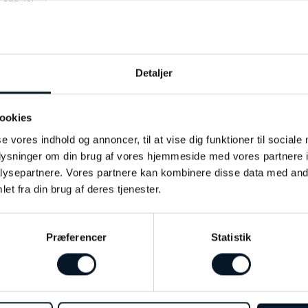
SER (0)
by Bonells
Detaljer
Rødguld
ookies
14kt
se vores indhold og annoncer, til at vise dig funktioner til sociale
Zirkonia
oplysninger om din brug af vores hjemmeside med vores partnere i
ysepartnere. Vores partnere kan kombinere disse data med andr
4mm
et fra din brug af deres tjenester.
Præferencer
Statistik