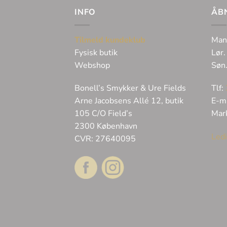
INFO
ÅB
Tilmeld kundeklub
Man
Fysisk butik
Lør.
Webshop
Søn
Bonell’s Smykker & Ure Fields
Tlf:
Arne Jacobsens Allé 12, butik
E-m
105 C/O Field’s
Mar
2300 København
Ledi
CVR: 27640095