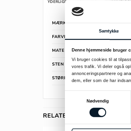
YDERLIGERE INFORMATION
ANMELDEL
MÆRKE
Samtykke
FARVE
MATERIALE
Denne hjemmeside bruger c
Vi bruger cookies til at tilpas
STEN
vores trafik. Vi deler også 
annonceringspartnere og anal
STØRRELSE
dem, eller som de har indsaml
Samtykkevalg
Nødvendig
RELATEREDE VARER