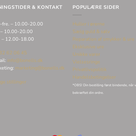
NINGSTIDER & KONTAKT
POPULÆRE SIDER
-fre. – 10.00-20.00
Huller i ørerne
 – 10.00-20.00
Sælg guld & sølv
. – 12.00-18.00
Reparation af smykker & ure
Eksklusive ure
32 62 06 45
Unikke varer
ail:
info@bonells.dk
Vielsesringe
keting:
marketing@bonells.dk
Privatlivspolitik
Handelsbetingelser
ge stillinger
*OBS! Din bestilling først bindende, når v
bekræftet din ordre.