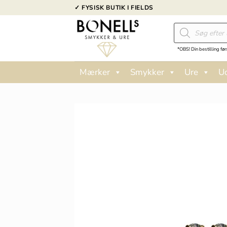
Fortsæt
✓ FYSISK BUTIK I FIELDS
til
Products
indhold
search
*OBS! Din bestilling før
Mærker
Smykker
Ure
U