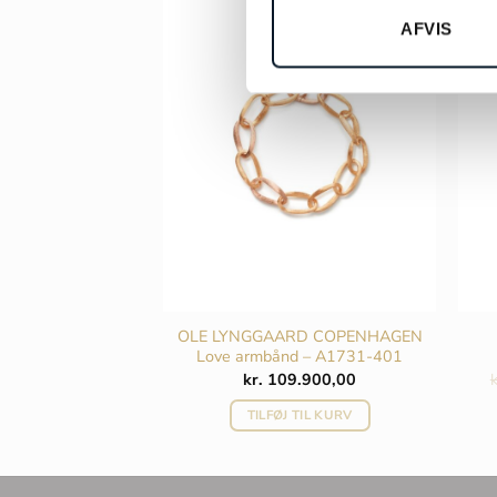
AFVIS
-45
 øreringe, stor –
OLE LYNGGAARD COPENHAGEN
-F2070
Love armbånd – A1731-401
500,00
kr.
109.900,00
k
 TIL KURV
TILFØJ TIL KURV