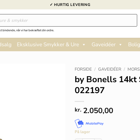
✓ HURTIG LEVERING
st bindende, når vi har bekræftet din ordre.
dsalg
Eksklusive Smykker & Ure
Gaveidéer
Bolig
FORSIDE
/
GAVEIDÉER
/
MORS
by Bonells 14kt 
022197
2.050,00
kr.
På lager