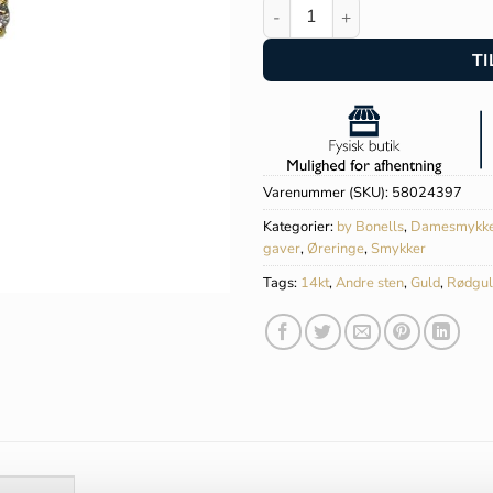
by Bonells 14kt Solitaire ører
TI
Varenummer (SKU):
58024397
Kategorier:
by Bonells
,
Damesmykk
gaver
,
Øreringe
,
Smykker
Tags:
14kt
,
Andre sten
,
Guld
,
Rødgul