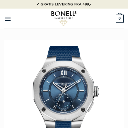
Fortsæt
✓ GRATIS LEVERING FRA 499,-
til
indhold
0