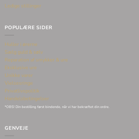
Ledige stillinger
POPULÆRE SIDER
Huller i ørerne
Sælg guld & sølv
Reparation af smykker & ure
Eksklusive ure
Unikke varer
Vielsesringe
Privatlivspolitik
Handelsbetingelser
*OBS! Din bestilling først bindende, når vi har bekræftet din ordre.
GENVEJE