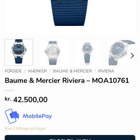
FORSIDE
/
MÆRKER
/
BAUME & MERCIER
/
RIVIERA
Baume & Mercier Riviera – MOA10761
42.500,00
kr.
Kun 1 tilbage på lager