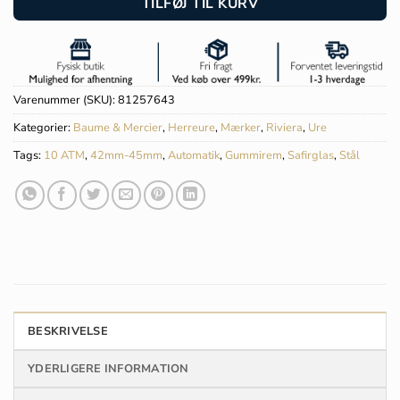
TILFØJ TIL KURV
Varenummer (SKU):
81257643
Kategorier:
Baume & Mercier
,
Herreure
,
Mærker
,
Riviera
,
Ure
Tags:
10 ATM
,
42mm-45mm
,
Automatik
,
Gummirem
,
Safirglas
,
Stål
BESKRIVELSE
YDERLIGERE INFORMATION