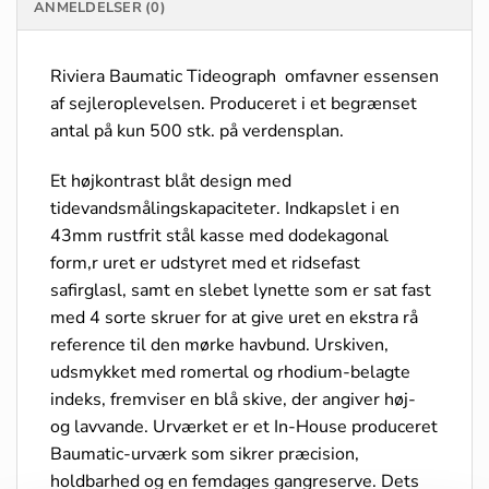
ANMELDELSER (0)
Riviera Baumatic Tideograph omfavner essensen
af sejleroplevelsen. Produceret i et begrænset
antal på kun 500 stk. på verdensplan.
Et højkontrast blåt design med
tidevandsmålingskapaciteter. Indkapslet i en
43mm rustfrit stål kasse med dodekagonal
form,r uret er udstyret med et ridsefast
safirglasl, samt en slebet lynette som er sat fast
med 4 sorte skruer for at give uret en ekstra rå
reference til den mørke havbund. Urskiven,
udsmykket med romertal og rhodium-belagte
indeks, fremviser en blå skive, der angiver høj-
og lavvande. Urværket er et In-House produceret
Baumatic-urværk som sikrer præcision,
holdbarhed og en femdages gangreserve. Dets