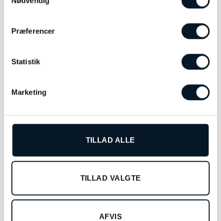
Nødvendig
Præferencer
Statistik
Baume & Mercier Riviera rem
Baume & Mercier Riviera sort
– MXE0L1RP
gummirem – MXE0L1RS
Marketing
kr.
1.550,00
kr.
1.550,00
TILFØJ TIL KURV
TILFØJ TIL KURV
TILLAD ALLE
RELATEREDE VARER
TILLAD VALGTE
-45%
AFVIS