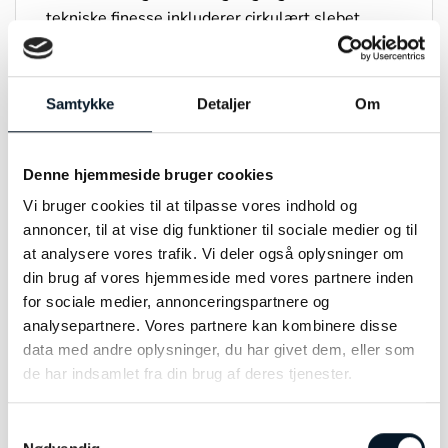
tekniske finesse inkluderer cirkulært slebet
broer, en sneglet slebet platin (basen hvor
værket er bygget op om) og en vandtæthed ned
til 100 meter. For at fuldende ensemblet giver
Samtykke
Detaljer
Om
en indbygget blå gummirem med kanvasmønster
og en butterfly lås både stil og funktionalitet og
tilbyder samtidig nem udskiftelighed uden behov
Denne hjemmeside bruger cookies
for værktøj.
Vi bruger cookies til at tilpasse vores indhold og
annoncer, til at vise dig funktioner til sociale medier og til
at analysere vores trafik. Vi deler også oplysninger om
din brug af vores hjemmeside med vores partnere inden
for sociale medier, annonceringspartnere og
DU KUNNE OGSÅ VÆRE INTERESSERET I…
analysepartnere. Vores partnere kan kombinere disse
data med andre oplysninger, du har givet dem, eller som
de har indsamlet fra din brug af deres tjenester.
Samtykkevalg