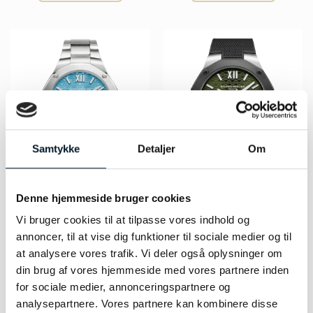
Samtykke
Detaljer
Om
Denne hjemmeside bruger cookies
Baume & Mercier Riviera –
Baume & Mercier Riviera –
Vi bruger cookies til at tilpasse vores indhold og
MOA10612
MOA10763
kr.
17.500,00
kr.
26.000,00
annoncer, til at vise dig funktioner til sociale medier og til
at analysere vores trafik. Vi deler også oplysninger om
TILFØJ TIL KURV
LÆS MERE
din brug af vores hjemmeside med vores partnere inden
for sociale medier, annonceringspartnere og
analysepartnere. Vores partnere kan kombinere disse