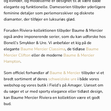
og kvinder, og modellerne er designet til at være både
elegante og funktionelle. Dameserien tilbyder yderligere
feminine detaljer som perlemorsskiver og diskrete
diamanter, der tilføjer en luksuriøs glød.
Foruden Riviera-kollektionen tilbyder Baume & Mercier
også andre imponerende serier, som du kan udforske hos
Bonell’s Smykker & Ure. Vi anbefaler et kig på de
elegante
Baume Mercier Classima
, de tidløse
Baume
Mercier Clifton
eller de moderne
Baume & Mercier
Hampton
.
Som officiel forhandler af
Baume & Mercier
tilbyder vi et
bredt sortiment af deres
schweiziske ure
i både vores
webshop og vores butik i Field’s på Amager. Uanset om
du søger et ur med sporty elegance eller tidløst design,
kan Baume Mercier Riviera en kollektion være et godt
bud.