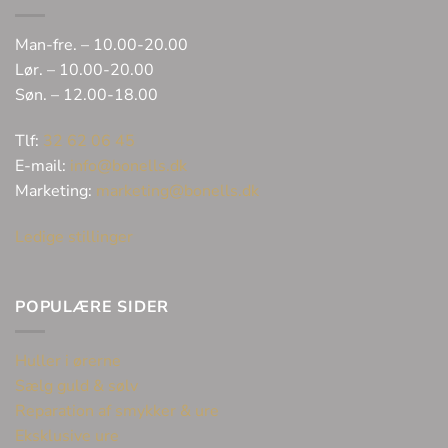
Man-fre. – 10.00-20.00
Lør. – 10.00-20.00
Søn. – 12.00-18.00
Tlf:
32 62 06 45
E-mail:
info@bonells.dk
Marketing:
marketing@bonells.dk
Ledige stillinger
POPULÆRE SIDER
Huller i ørerne
Sælg guld & sølv
Reparation af smykker & ure
Eksklusive ure