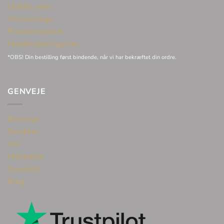
Unikke varer
Vielsesringe
Privatlivspolitik
Handelsbetingelser
*OBS! Din bestilling først bindende, når vi har bekræftet din ordre.
GENVEJE
Øreringe
Smykker
Ure
Halskæde
Gavekort
Blog