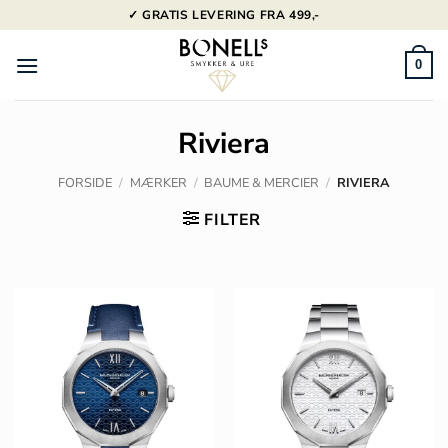
Fortsæt
✓ GRATIS LEVERING FRA 499,-
til
indhold
0
Riviera
FORSIDE
/
MÆRKER
/
BAUME & MERCIER
/
RIVIERA
FILTER