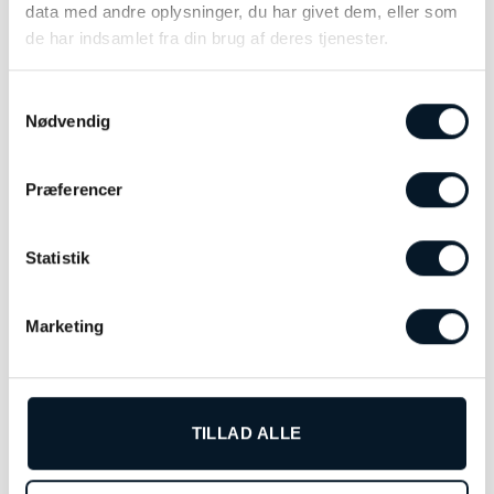
data med andre oplysninger, du har givet dem, eller som
de har indsamlet fra din brug af deres tjenester.
Samtykkevalg
Nødvendig
Præferencer
Baume & Mercier Riviera –
Baume & Mercier Riviera –
Statistik
MOA10617
MOA10722
kr.
34.500,00
kr.
37.000,00
Marketing
LÆS MERE
LÆS MERE
TILLAD ALLE