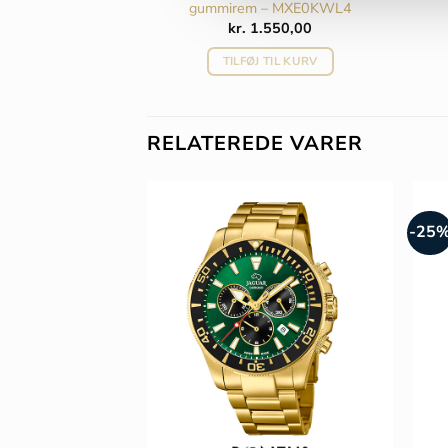
gummirem – MXE0KWL4
kr.
1.550,00
TILFØJ TIL KURV
RELATEREDE VARER
-25