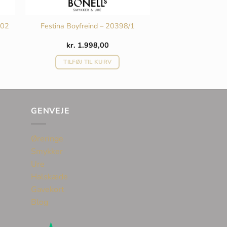
602
Festina Boyfreind – 20398/1
kr.
1.998,00
TILFØJ TIL KURV
GENVEJE
Øreringe
Smykker
Ure
Halskæde
Gavekort
Blog