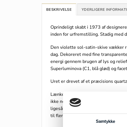
BESKRIVELSE
YDERLIGERE INFORMAT
Oprindeligt skabt i 1973 af designere
inden for urfremstilling. Stadig med
Den violette sol-satin-skive vækker 
dag. Dekoreret med fine transparent
energi gennem brugen af lys og relief
Superluminova (C1, blå glød) og facet
Uret er drevet af et præcisions quart
Lænken er udstyret med Baume & Merc
ikke nødvendigt). Dette giver uret hur
ligesåvel som i dagligdagen eller til
til flere aktiviteter.
Samtykke