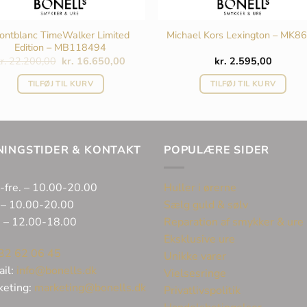
ontblanc TimeWalker Limited
Michael Kors Lexington – MK8
Edition – MB118494
Den
Den
r.
22.200,00
kr.
16.650,00
kr.
2.595,00
oprindelige
aktuelle
pris
pris
TILFØJ TIL KURV
TILFØJ TIL KURV
var:
er:
kr. 22.200,00.
kr. 16.650,00.
NINGSTIDER & KONTAKT
POPULÆRE SIDER
-fre. – 10.00-20.00
Huller i ørerne
 – 10.00-20.00
Sælg guld & sølv
. – 12.00-18.00
Reparation af smykker & ure
Eksklusive ure
32 62 06 45
Unikke varer
ail:
info@bonells.dk
Vielsesringe
keting:
marketing@bonells.dk
Privatlivspolitik