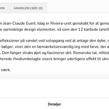
ION
ANMELDELSER (0)
n Jean-Claude Gueit. Idag er Riviera-uret genskabt for at geno
 de oprindelige design elementer, så som den 12 kantede lynet
refleksioner på vandet ved solopgang ved at antage den dybe,
e bølger, viser den en bemærkelsesværdig leg med farve, der 
. Den fanger straks øjet og fascinerer det. Romerske tal, nitt
terede rhodiumbelagte visere bringer yderligere effekt til skiv
z værk.
ier’s easy change system som gør at du nemt kan skifte læn
tigt et helt nyt udtryk, og giver samtidig mulighed for at uret 
 pænere lejligheder, hvilket helt er i tråd med designerens tan
Detaljer