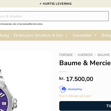
✓ HURTIG LEVERING
st bindende, når vi har bekræftet din ordre.
dsalg
Eksklusive Smykker & Ure
Gaveidéer
Bolig
FORSIDE
/
MÆRKER
/
BAUME 
Baume & Mercie
17.500,00
kr.
Kun 1 tilbage på lager
TI