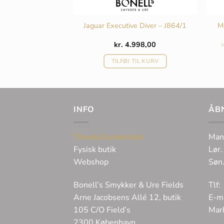
M
ve Diver – J862/3
Jaguar Executive Diver – J864/1
498,00
kr.
4.998,00
k
 TIL KURV
TILFØJ TIL KURV
INFO
ÅB
Tilmeld kundeklub
Man
Fysisk butik
Lør.
Webshop
Søn
Bonell’s Smykker & Ure Fields
Tlf:
Arne Jacobsens Allé 12, butik
E-m
105 C/O Field’s
Mar
2300 København