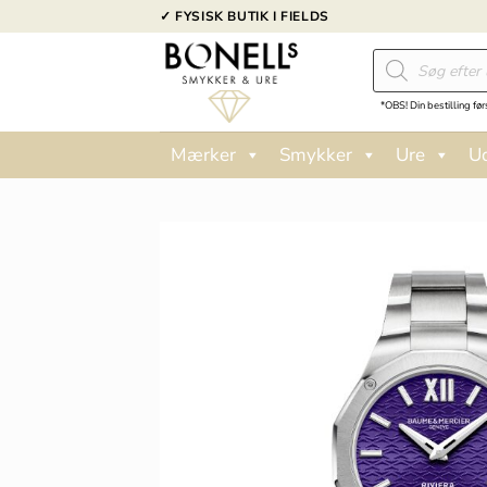
Fortsæt
✓ FYSISK BUTIK I FIELDS
til
Products
indhold
search
*OBS! Din bestilling før
Mærker
Smykker
Ure
U