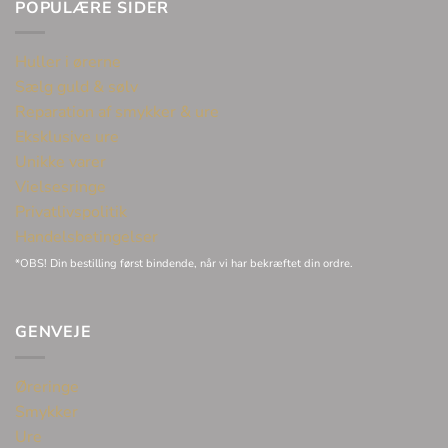
POPULÆRE SIDER
Huller i ørerne
Sælg guld & sølv
Reparation af smykker & ure
Eksklusive ure
Unikke varer
Vielsesringe
Privatlivspolitik
Handelsbetingelser
*OBS! Din bestilling først bindende, når vi har bekræftet din ordre.
GENVEJE
Øreringe
Smykker
Ure