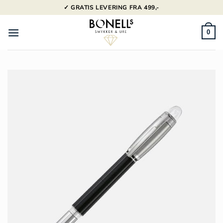
Fortsæt
✓ GRATIS LEVERING FRA 499,-
til
indhold
0