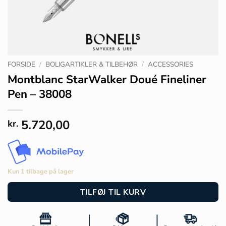
FORSIDE
/
BOLIGARTIKLER & TILBEHØR
/
ACCESSORIES
Montblanc StarWalker Doué Fineliner
Pen – 38008
5.720,00
kr.
Kun 1 tilbage på lager
TILFØJ TIL KURV