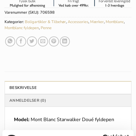
Varenummer (SKU):
706598
Kategorier:
Boligartikler & Tilbehør
,
Accessories
,
Mærker
,
Montblanc
,
Montblanc fyldepen
,
Penne
BESKRIVELSE
ANMELDELSER (0)
Model:
Mont Blanc Starwalker Doué fyldepen
Farve:
Midnight Black resin – Platin coated