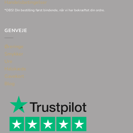
Handelsbetingelser
*OBS! Din bestilling først bindende, når vi har bekræftet din ordre.
GENVEJE
Øreringe
Smykker
Ure
Halskæde
Gavekort
Blog