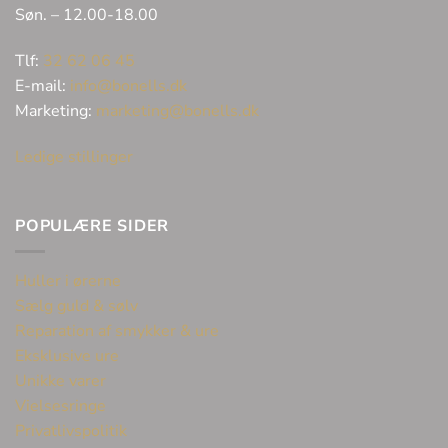
Søn. – 12.00-18.00
Tlf:
32 62 06 45
E-mail:
info@bonells.dk
Marketing:
marketing@bonells.dk
Ledige stillinger
POPULÆRE SIDER
Huller i ørerne
Sælg guld & sølv
Reparation af smykker & ure
Eksklusive ure
Unikke varer
Vielsesringe
Privatlivspolitik