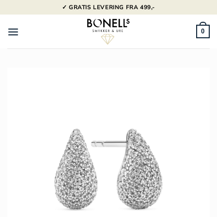
Fortsæt
✓ GRATIS LEVERING FRA 499,-
til
indhold
0