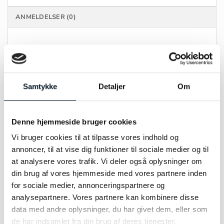
ANMELDELSER (0)
MÆRKE
Sif Jakobs
FARVE
Sølv
Samtykke
Detaljer
Om
MATERIALE
Sølv
Denne hjemmeside bruger cookies
STEN
Zirkonia
Vi bruger cookies til at tilpasse vores indhold og
STØRRELSE
12mm
annoncer, til at vise dig funktioner til sociale medier og til
at analysere vores trafik. Vi deler også oplysninger om
din brug af vores hjemmeside med vores partnere inden
for sociale medier, annonceringspartnere og
analysepartnere. Vores partnere kan kombinere disse
data med andre oplysninger, du har givet dem, eller som
RELATEREDE VARER
de har indsamlet fra din brug af deres tjenester.