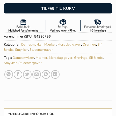
TILFØJ TIL KURV
Varenummer (SKU):
54320796
Kategorier:
Damesmykker
,
Mærker
,
Mors dag gaver
,
Øreringe
,
Sif
Jakobs
,
Smykker
,
Studentergaver
Tags:
Damesmykker
,
Mærker
,
Mors dag gaver
,
Øreringe
,
Sif Jakobs
,
Smykker
,
Studentergaver
YDERLIGERE INFORMATION