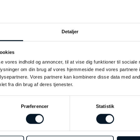
SER (0)
Forgyldt
Detaljer
Sif Jakobs
ookies
Sølv
se vores indhold og annoncer, til at vise dig funktioner til sociale
oplysninger om din brug af vores hjemmeside med vores partnere i
Zirkonia
ysepartnere. Vores partnere kan kombinere disse data med andr
et fra din brug af deres tjenester.
Præferencer
Statistik