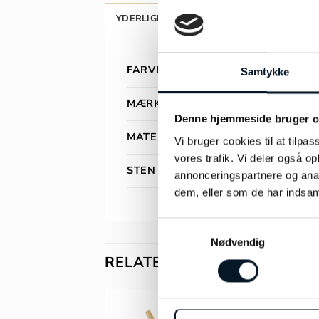
YDERLIGERE INFORMATION
ANMELDEL
FARVE
Samtykke
MÆRKE
Denne hjemmeside bruger c
MATERIALE
Vi bruger cookies til at tilpas
vores trafik. Vi deler også 
STEN
annonceringspartnere og anal
dem, eller som de har indsaml
Samtykkevalg
Nødvendig
RELATEREDE VARER