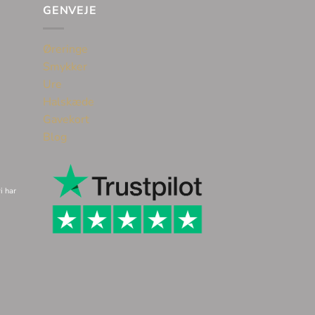
GENVEJE
Øreringe
Smykker
Ure
Halskæde
Gavekort
Blog
i har