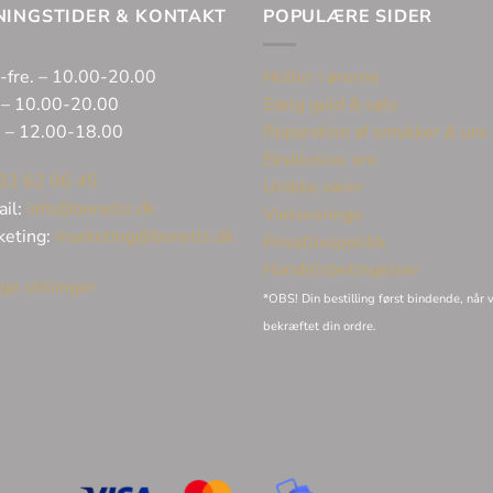
NINGSTIDER & KONTAKT
POPULÆRE SIDER
-fre. – 10.00-20.00
Huller i ørerne
 – 10.00-20.00
Sælg guld & sølv
. – 12.00-18.00
Reparation af smykker & ure
Eksklusive ure
32 62 06 45
Unikke varer
ail:
info@bonells.dk
Vielsesringe
keting:
marketing@bonells.dk
Privatlivspolitik
Handelsbetingelser
ge stillinger
*OBS! Din bestilling først bindende, når v
bekræftet din ordre.