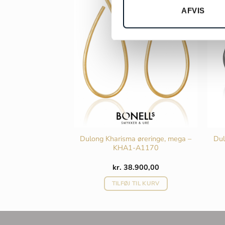
-30
AFVIS
RD COPENHAGEN
Dulong Kharisma øreringe, mega –
Dul
edhæng – A2655-
KHA1-A1170
05
Den
Den
kr.
30.000,00
kr.
38.900,00
oprindelige
aktuelle
pris
pris
 TIL KURV
TILFØJ TIL KURV
var:
er:
kr. 36.900,00.
kr. 30.000,00.