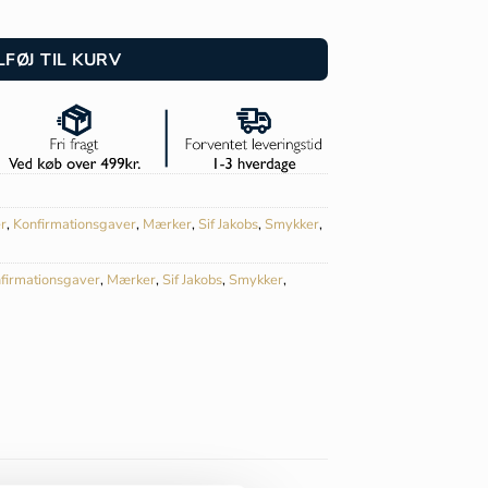
ue Øreringe - SJ-E2323-CZ-YG antal
LFØJ TIL KURV
r
,
Konfirmationsgaver
,
Mærker
,
Sif Jakobs
,
Smykker
,
firmationsgaver
,
Mærker
,
Sif Jakobs
,
Smykker
,