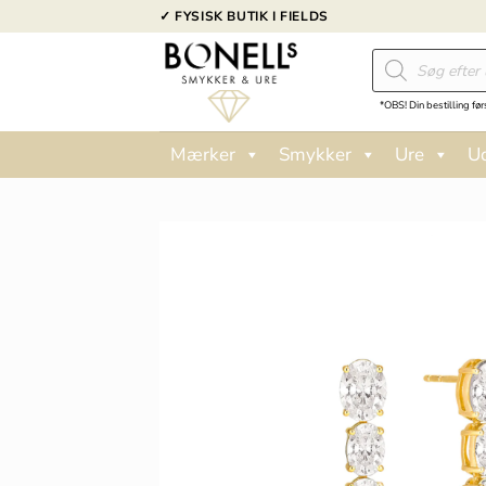
Fortsæt
✓ FYSISK BUTIK I FIELDS
til
Products
indhold
search
*OBS! Din bestilling før
Mærker
Smykker
Ure
U