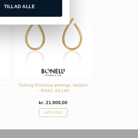
TILLAD ALLE
 –
Dulong Kharisma øreringe, mellem
– KHA1-A1140
Den
kr.
21.900,00
aktuelle
pris
LÆS MERE
er:
.
kr. 8.000,00.