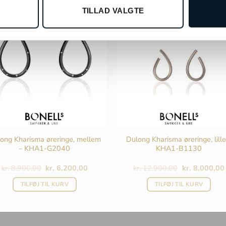
%
-38%
TILLAD VALGTE
ong Kharisma øreringe, mellem
Dulong Kharisma øreringe, lille
– KHA1-G2040
KHA1-B1130
Den
Den
Den
kr.
8.900,00
kr.
6.200,00
kr.
12.900,00
kr.
8.000,00
oprindelige
aktuelle
oprindelige
pris
pris
pris
TILFØJ TIL KURV
TILFØJ TIL KURV
var:
er:
var:
kr. 8.900,00.
kr. 6.200,00.
kr. 12.900,00