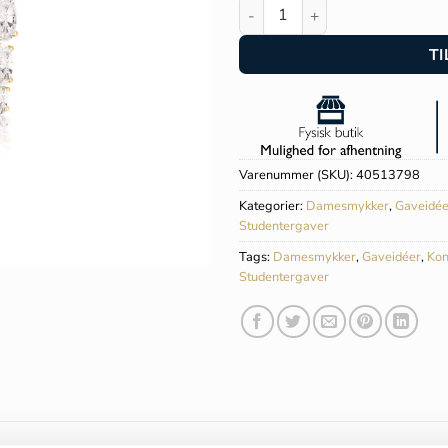
Sif Jakobs Ellisse Lungo Cinq
TI
Varenummer (SKU):
40513798
Kategorier:
Damesmykker
,
Gaveidée
Studentergaver
Tags:
Damesmykker
,
Gaveidéer
,
Kon
Studentergaver