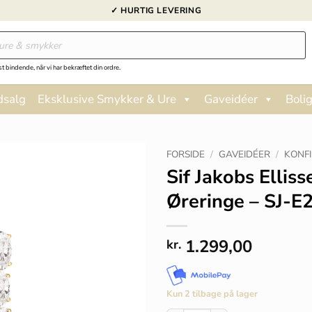
✓ HURTIG LEVERING
st bindende, når vi har bekræftet din ordre.
dsalg
Eksklusive Smykker & Ure
Gaveidéer
Bolig
FORSIDE
/
GAVEIDÉER
/
KONF
Sif Jakobs Ellis
Øreringe – SJ-
1.299,00
kr.
Kun 2 tilbage på lager