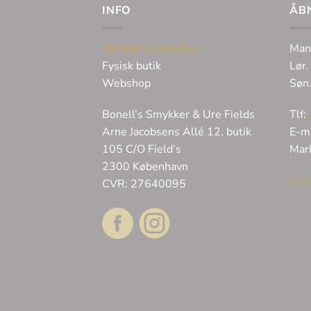
INFO
ÅB
Tilmeld kundeklub
Man
Fysisk butik
Lør.
Webshop
Søn
Bonell’s Smykker & Ure Fields
Tlf:
Arne Jacobsens Allé 12, butik
E-m
105 C/O Field’s
Mar
2300 København
Ledi
CVR: 27640095