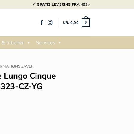
✓ GRATIS LEVERING FRA 499,-
KR.
0,00
0
 & tilbehør
Services
IRMATIONSGAVER
se Lungo Cinque
E2323-CZ-YG