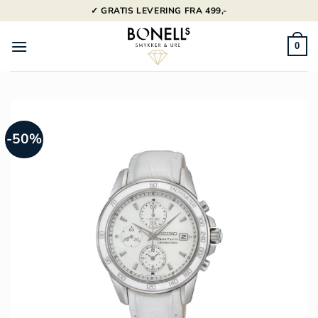
Fortsæt
✓ GRATIS LEVERING FRA 499,-
til
indhold
0
-50%