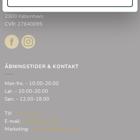
Bonell’s Smykker & Ure Fields
Arne Jacobsens Allé 12, butik 105 C/O Field’s
2300 København
CVR: 27640095
ÅBNINGSTIDER & KONTAKT
Man-fre. – 10.00-20.00
Lør. – 10.00-20.00
Søn. – 12.00-18.00
Tlf:
32 62 06 45
E-mail:
info@bonells.dk
Marketing:
marketing@bonells.dk