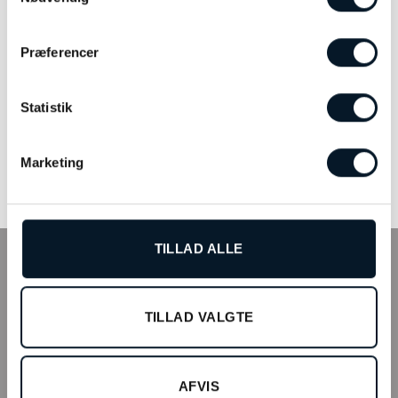
Præferencer
Statistik
Jaguar Executive Diver –
Jaguar Special Edition –
J864/2
J853/3
kr.
4.998,00
kr.
7.498,00
Marketing
TILFØJ TIL KURV
LÆS MERE
TILLAD ALLE
INFO
Tilmeld kundeklub
TILLAD VALGTE
Fysisk butik
Webshop
AFVIS