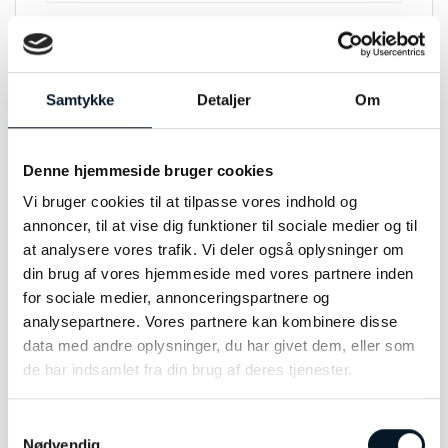
MATERIALE
Stål
FARVE
Perlemor
Samtykke
Detaljer
Om
STØRRELSE
38mm
ANDET INFO
10 ATM
Denne hjemmeside bruger cookies
Vi bruger cookies til at tilpasse vores indhold og
annoncer, til at vise dig funktioner til sociale medier og til
at analysere vores trafik. Vi deler også oplysninger om
din brug af vores hjemmeside med vores partnere inden
RELATEREDE VARER
for sociale medier, annonceringspartnere og
analysepartnere. Vores partnere kan kombinere disse
data med andre oplysninger, du har givet dem, eller som
de har indsamlet fra din brug af deres tjenester.
Samtykkevalg
Nødvendig