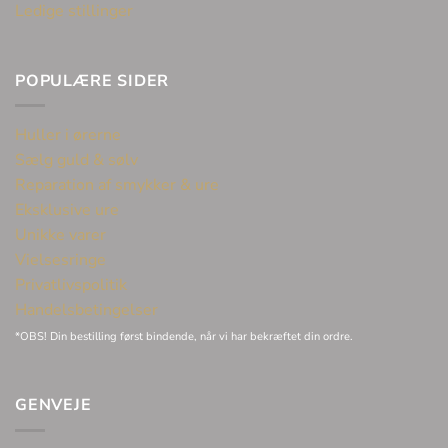
Ledige stillinger
POPULÆRE SIDER
Huller i ørerne
Sælg guld & sølv
Reparation af smykker & ure
Eksklusive ure
Unikke varer
Vielsesringe
Privatlivspolitik
Handelsbetingelser
*OBS! Din bestilling først bindende, når vi har bekræftet din ordre.
GENVEJE