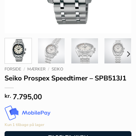
FORSIDE
/
MÆRKER
/
SEIKO
Seiko Prospex Speedtimer – SPB513J1
7.795,00
kr.
Kun 1 tilbage på lager