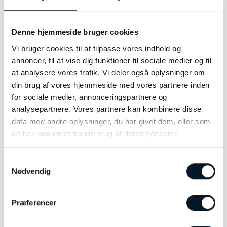
Dette placerer modellen i den stærkere ende af
Denne hjemmeside bruger cookies
mekaniske ure i sin prisklasse.
Vi bruger cookies til at tilpasse vores indhold og
Robust konstruktion
annoncer, til at vise dig funktioner til sociale medier og til
at analysere vores trafik. Vi deler også oplysninger om
SPB513J1 er bygget til aktiv brug med:
din brug af vores hjemmeside med vores partnere inden
Rustfri stålkasse med “super hard coating”
for sociale medier, annonceringspartnere og
analysepartnere. Vores partnere kan kombinere disse
Buet safirglas med antirefleks
data med andre oplysninger, du har givet dem, eller som
LumiBrite på visere og markører
de har indsamlet fra din brug af deres tjenester.
Vandtæthed op til 200 meter
Samtykkevalg
Nødvendig
Kombinationen gør uret til et solidt valg som
“daily wearer”.
Præferencer
Nøglespecifikationer
Diameter: 39,5 mm