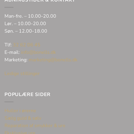
Man-fre. – 10.00-20.00
Lør. – 10.00-20.00
Søn. – 12.00-18.00
Tlf:
32 62 06 45
E-mail:
info@bonells.dk
Marketing:
marketing@bonells.dk
Ledige stillinger
POPULÆRE SIDER
Huller i ørerne
Sælg guld & sølv
Reparation af smykker & ure
Eksklusive ure