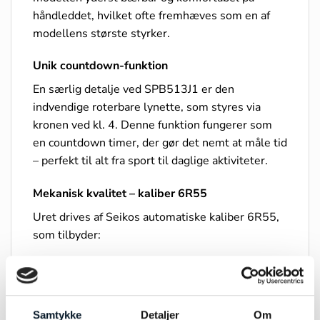
håndleddet, hvilket ofte fremhæves som en af
modellens største styrker.
Unik countdown-funktion
En særlig detalje ved SPB513J1 er den
indvendige roterbare lynette, som styres via
kronen ved kl. 4. Denne funktion fungerer som
en countdown timer, der gør det nemt at måle tid
– perfekt til alt fra sport til daglige aktiviteter.
Mekanisk kvalitet – kaliber 6R55
Uret drives af Seikos automatiske kaliber 6R55,
som tilbyder:
Op til 72 timers gangreserve (3 dage)
Automatisk og manuel optræk
Samtykke
Detaljer
Om
Stop-sekund funktion for præcis tidsindstilling