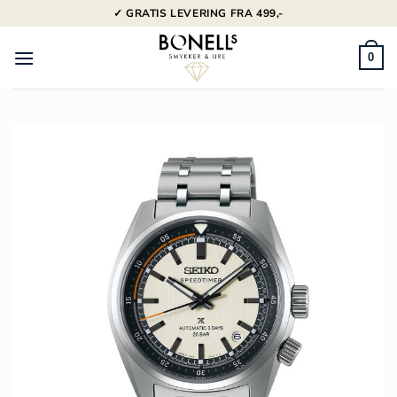
Fortsæt
✓ GRATIS LEVERING FRA 499,-
til
indhold
0