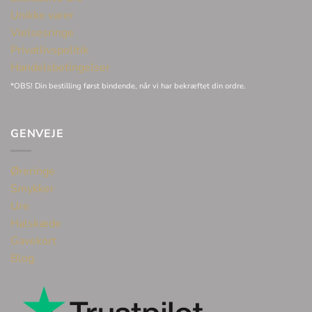
Unikke varer
Vielsesringe
Privatlivspolitik
Handelsbetingelser
*OBS! Din bestilling først bindende, når vi har bekræftet din ordre.
GENVEJE
Øreringe
Smykker
Ure
Halskæde
Gavekort
Blog