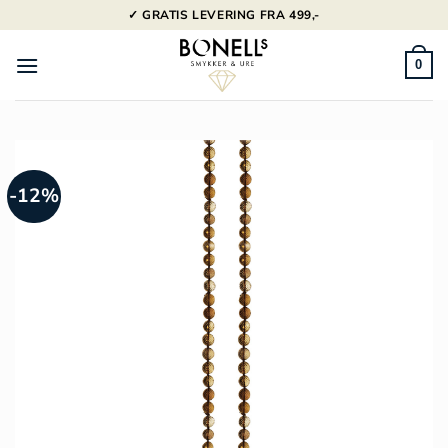
Fortsæt
✓ GRATIS LEVERING FRA 499,-
til
indhold
0
-12%