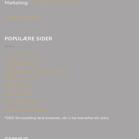
Marketing:
marketing@bonells.dk
Ledige stillinger
POPULÆRE SIDER
Huller i ørerne
Sælg guld & sølv
Reparation af smykker & ure
Eksklusive ure
Unikke varer
Vielsesringe
Privatlivspolitik
Handelsbetingelser
*OBS! Din bestilling først bindende, når vi har bekræftet din ordre.