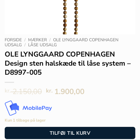
FORSIDE
/
MÆRKER
/
OLE LYNGGAARD COPENHAGEN
UDSALG
/
LÅSE UDSALG
OLE LYNGGAARD COPENHAGEN
Design sten halskæde til låse system –
D8997-005
Den
Den
2.150,00
1.900,00
kr.
kr.
oprindelige
aktuelle
pris
pris
var:
er:
kr. 2.150,00.
kr. 1.900,00.
Kun 1 tilbage på lager
TILFØJ TIL KURV