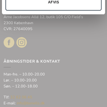
Webshop
AFVIS
Bonell’s Smykker & Ure Fields
Arne Jacobsens Allé 12, butik 105 C/O Field’s
2300 København
CVR: 27640095
ÅBNINGSTIDER & KONTAKT
Man-fre. – 10.00-20.00
Lør. – 10.00-20.00
Søn. – 12.00-18.00
Tlf:
32 62 06 45
E-mail:
info@bonells.dk