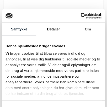
MÆRKE
OLE LYNGGAARD COPENHAGEN
STØRRELSE
92cm
Samtykke
Detaljer
Om
MATERIALE
Sølv
STEN
Denne hjemmeside bruger cookies
røg kvarts
Vi bruger cookies til at tilpasse vores indhold og
annoncer, til at vise dig funktioner til sociale medier og til
at analysere vores trafik. Vi deler også oplysninger om
din brug af vores hjemmeside med vores partnere inden
RELATEREDE VARER
for sociale medier, annonceringspartnere og
analysepartnere. Vores partnere kan kombinere disse
data med andre oplysninger, du har givet dem, eller som
de har indsamlet fra din brug af deres tjenester.
-45%
Samtykkevalg