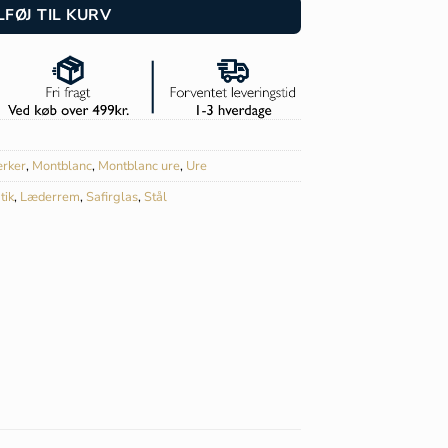
LFØJ TIL KURV
rker
,
Montblanc
,
Montblanc ure
,
Ure
tik
,
Læderrem
,
Safirglas
,
Stål