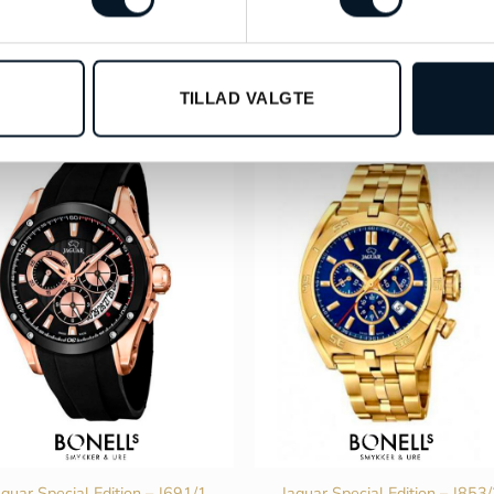
TILLAD VALGTE
aguar Special Edition – J691/1
Jaguar Special Edition – J853