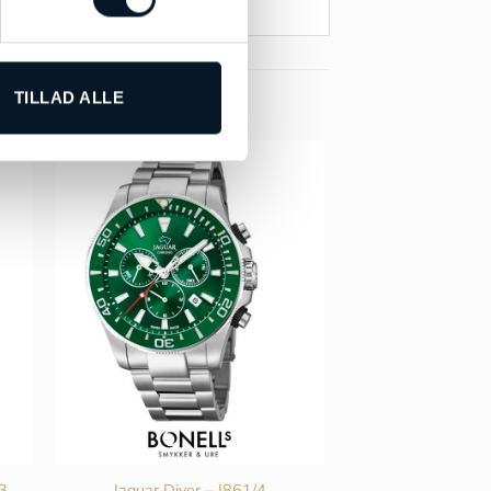
TILLAD ALLE
/3
Jaguar Diver – J861/4