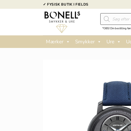
Fortsæt
✓ FYSISK BUTIK I FIELDS
til
Products
indhold
search
*OBS! Din bestilling før
Mærker
Smykker
Ure
U