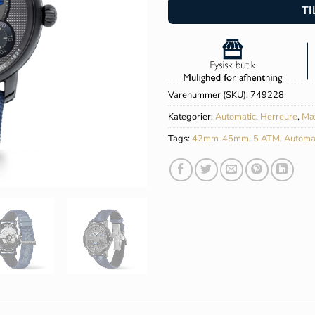
TI
Varenummer (SKU):
749228
Kategorier:
Automatic
,
Herreure
,
Mæ
Tags:
42mm-45mm
,
5 ATM
,
Automa