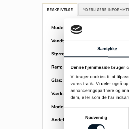
BESKRIVELSE
YDERLIGERE INFORMAT
Model:
Montblanc Star Legacy Nicola
Vandtæthed:
5ATM
Samtykke
Størrelse:
43mm
Rem:
Læderrem
Denne hjemmeside bruger c
Vi bruger cookies til at tilpas
Glas:
Safir
vores trafik. Vi deler også 
annonceringspartnere og anal
Værk:
Automatik
dem, eller som de har indsaml
Modelnummer:
MB129763
Samtykkevalg
Nødvendig
Andet:
Limiteret 1 ud af 500