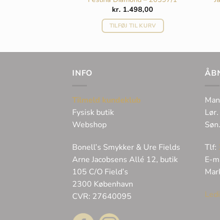
498,00
kr.
1.498,00
 TIL KURV
TILFØJ TIL KURV
INFO
ÅB
Tilmeld kundeklub
Man
Fysisk butik
Lør.
Webshop
Søn
Bonell’s Smykker & Ure Fields
Tlf:
Arne Jacobsens Allé 12, butik
E-m
105 C/O Field’s
Mar
2300 København
Ledi
CVR: 27640095