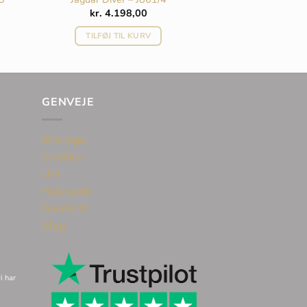
kr.
4.198,00
TILFØJ TIL KURV
GENVEJE
Øreringe
Smykker
Ure
Halskæde
Gavekort
Blog
i har