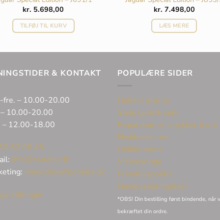
kr.
5.698,00
kr.
7.498,00
TILFØJ TIL KURV
LÆS MERE
NINGSTIDER & KONTAKT
POPULÆRE SIDER
-fre. – 10.00-20.00
Huller i ørerne
 – 10.00-20.00
Sælg guld & sølv
. – 12.00-18.00
Reparation af smykker & ure
Eksklusive ure
32 62 06 45
Unikke varer
ail:
info@bonells.dk
Vielsesringe
keting:
marketing@bonells.dk
Privatlivspolitik
Handelsbetingelser
ge stillinger
*OBS! Din bestilling først bindende, når v
bekræftet din ordre.