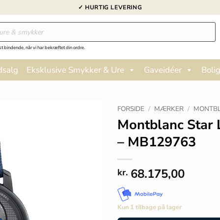
✓ HURTIG LEVERING
st bindende, når vi har bekræftet din ordre.
dsalg
Eksklusive Smykker & Ure
Gaveidéer
Bolig
FORSIDE
/
MÆRKER
/
MONTBL
Montblanc Star 
– MB129763
68.175,00
kr.
Kun 1 tilbage på lager