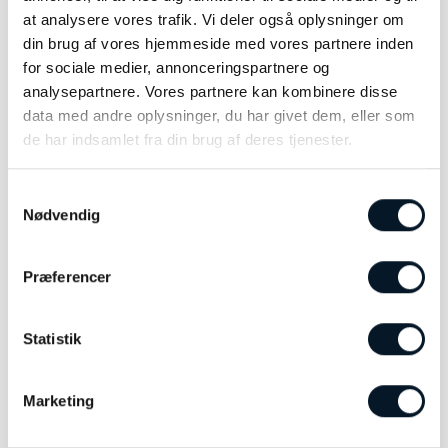
at analysere vores trafik. Vi deler også oplysninger om
din brug af vores hjemmeside med vores partnere inden
for sociale medier, annonceringspartnere og
analysepartnere. Vores partnere kan kombinere disse
data med andre oplysninger, du har givet dem, eller som
de har indsamlet fra din brug af deres tjenester.
Montblanc Blækflaske
Montblanc Meisterstück
AW80D – MB134408
AW80D Notesbog #146 –
Samtykkevalg
MB134713
Nødvendig
kr.
390,00
kr.
940,00
LÆS MERE
TILFØJ TIL KURV
Præferencer
Statistik
Marketing