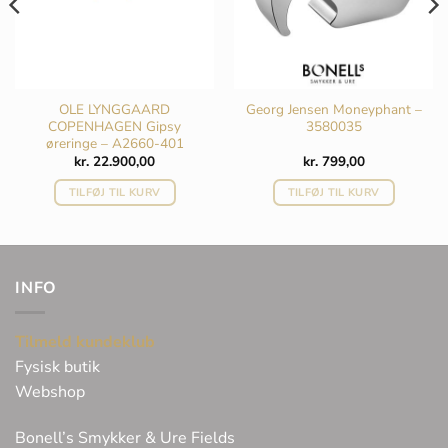
OLE LYNGGAARD
Georg Jensen Moneyphant –
COPENHAGEN Gipsy
3580035
øreringe – A2660-401
kr.
22.900,00
kr.
799,00
TILFØJ TIL KURV
TILFØJ TIL KURV
INFO
Tilmeld kundeklub
Fysisk butik
Webshop
Bonell’s Smykker & Ure Fields