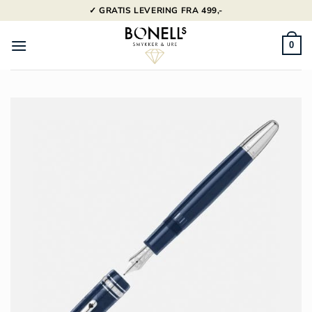
Fortsæt
✓ GRATIS LEVERING FRA 499,-
til
indhold
0