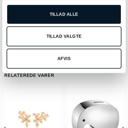
TILLAD ALLE
Montblanc Blækflaske Royal
TILLAD VALGTE
Blue – MB128185
kr.
220,00
LÆS MERE
AFVIS
RELATEREDE VARER