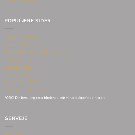
POPULÆRE SIDER
Huller i ørerne
Sælg guld & sølv
Reparation af smykker & ure
Eksklusive ure
Unikke varer
Vielsesringe
Privatlivspolitik
Handelsbetingelser
*OBS! Din bestilling først bindende, når vi har bekræftet din ordre.
GENVEJE
Øreringe