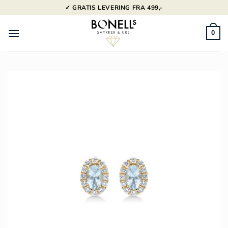
Fortsæt
✓ GRATIS LEVERING FRA 499,-
til
indhold
0