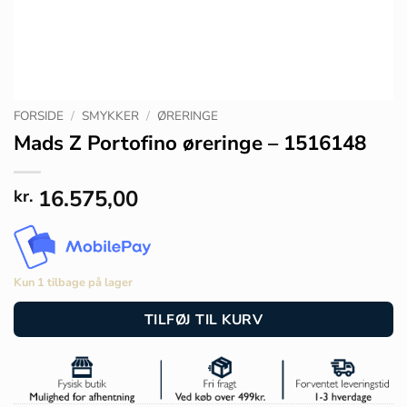
FORSIDE
/
SMYKKER
/
ØRERINGE
Mads Z Portofino øreringe – 1516148
16.575,00
kr.
Kun 1 tilbage på lager
TILFØJ TIL KURV