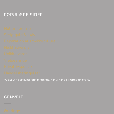
POPULÆRE SIDER
Huller i ørerne
Sælg guld & sølv
Reparation af smykker & ure
Eksklusive ure
Unikke varer
Vielsesringe
Privatlivspolitik
Handelsbetingelser
*OBS! Din bestilling først bindende, når vi har bekræftet din ordre.
GENVEJE
Øreringe