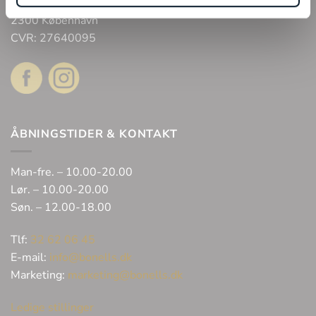
Arne Jacobsens Allé 12, butik 105 C/O Field’s
2300 København
CVR: 27640095
ÅBNINGSTIDER & KONTAKT
Man-fre. – 10.00-20.00
Lør. – 10.00-20.00
Søn. – 12.00-18.00
Tlf:
32 62 06 45
E-mail:
info@bonells.dk
Marketing:
marketing@bonells.dk
Ledige stillinger