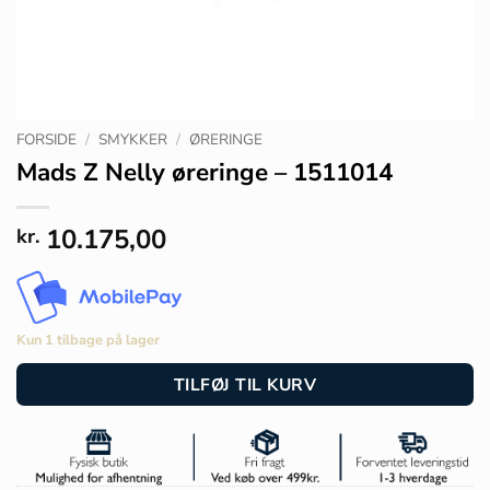
FORSIDE
/
SMYKKER
/
ØRERINGE
Mads Z Nelly øreringe – 1511014
10.175,00
kr.
Kun 1 tilbage på lager
TILFØJ TIL KURV