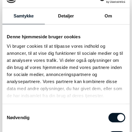
Sten:
0,15ct Wesselton si
Samtykke
Detaljer
Om
Modelnummer:
1511014
Denne hjemmeside bruger cookies
Vi bruger cookies til at tilpasse vores indhold og
annoncer, til at vise dig funktioner til sociale medier og til
RELATEREDE VARER
at analysere vores trafik. Vi deler også oplysninger om
din brug af vores hjemmeside med vores partnere inden
for sociale medier, annonceringspartnere og
-16%
-30%
analysepartnere. Vores partnere kan kombinere disse
data med andre oplysninger, du har givet dem, eller som
de har indsamlet fra din brug af deres tjenester.
Samtykkevalg
Nødvendig