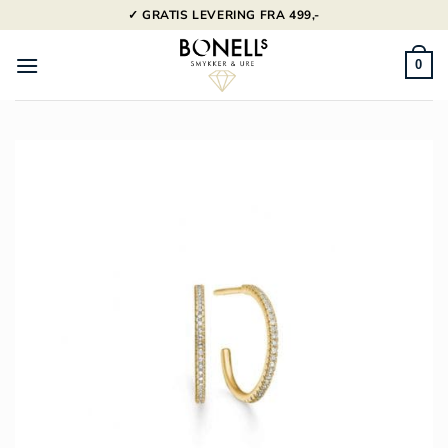
Fortsæt
✓ GRATIS LEVERING FRA 499,-
til
indhold
0