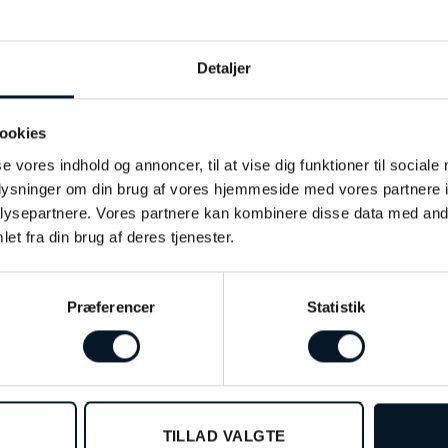
a har i fællesskab skabt serien som en hyldest til nattehiml
anser en centralt placeret topas og fremhæves af fine detalje
ment er gennemarbejdet, så skarpe linjer møder bløde kurver og
Detaljer
 der taler til både elegance og karakter.
ookies
feminint look til en åben silkeskjorte, tilføj en enkel stenbesat
se vores indhold og annoncer, til at vise dig funktioner til sociale
der og vinterreceptioner til bryllupper og rolige kaffestunder.
oplysninger om din brug af vores hjemmeside med vores partnere i
ysepartnere. Vores partnere kan kombinere disse data med andr
et fra din brug af deres tjenester.
Præferencer
Statistik
TILLAD VALGTE