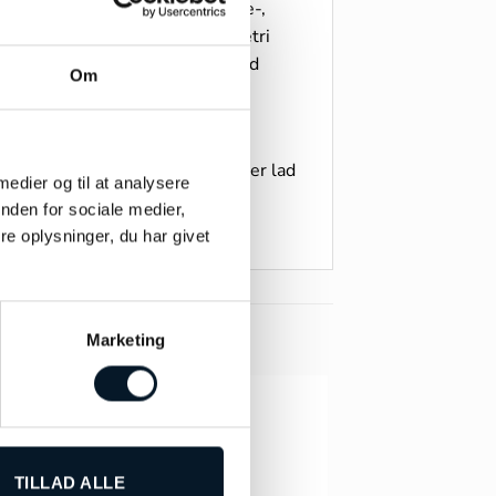
ens præcision og magi. Marquise-,
r, der forener stringent symmetri
 skaber et raffineret udtryk med
Om
 ørering for subtil kontrast, eller lad
 medier og til at analysere
nden for sociale medier,
e oplysninger, du har givet
Marketing
TILLAD ALLE