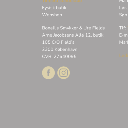
Tilmeld kundeklub
Man
Fysisk butik
Lør.
Webshop
Søn
Bonell’s Smykker & Ure Fields
Tlf:
Arne Jacobsens Allé 12, butik
E-m
105 C/O Field’s
Mar
2300 København
Ledi
CVR: 27640095