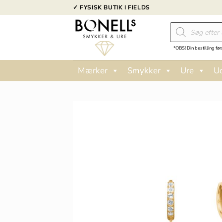
Fortsæt
✓ FYSISK BUTIK I FIELDS
til
Products
indhold
search
*OBS! Din bestilling før
Mærker
Smykker
Ure
U