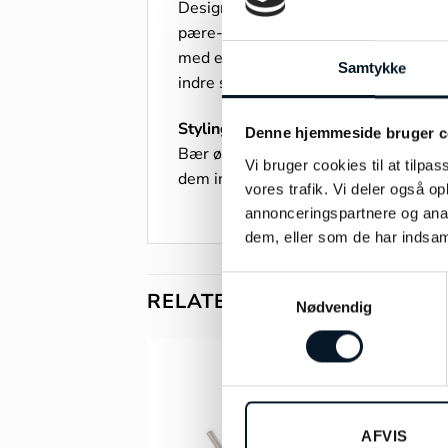
Designer Mads Z og sangerinden Medin
pære- og baguetteslebne topaser omkr
med en let, organisk glød. Hvert ele
Samtykke
indre styrke – et stykke dansk design,
Styling
Denne hjemmeside bruger c
Bær øreringene alene for et fokuseret, 
Vi bruger cookies til at tilpas
dem indgå naturligt i alt fra kontormø
vores trafik. Vi deler også 
annonceringspartnere og anal
dem, eller som de har indsaml
Samtykkevalg
RELATEREDE VARER
Nødvendig
AFVIS