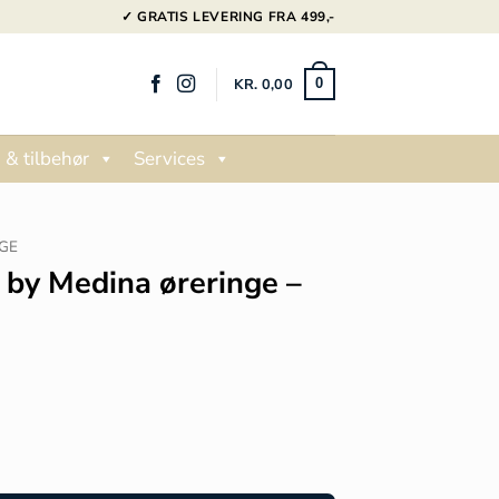
✓ GRATIS LEVERING FRA 499,-
KR.
0,00
0
 & tilbehør
Services
GE
 by Medina øreringe –