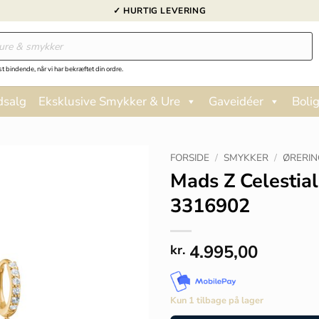
✓ HURTIG LEVERING
st bindende, når vi har bekræftet din ordre.
dsalg
Eksklusive Smykker & Ure
Gaveidéer
Bolig
FORSIDE
/
SMYKKER
/
ØRERIN
Mads Z Celestial
3316902
4.995,00
kr.
Kun 1 tilbage på lager