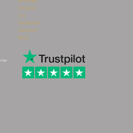
Øreringe
Smykker
Ure
Halskæde
Gavekort
Blog
i har