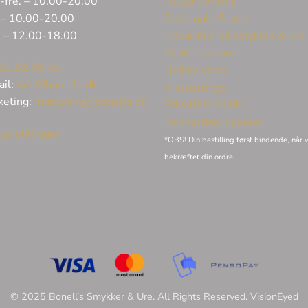
-fre. – 10.00-20.00
Huller i ørerne
 – 10.00-20.00
Sælg guld & sølv
. – 12.00-18.00
Reparation af smykker & ure
Eksklusive ure
32 62 06 45
Unikke varer
ail:
info@bonells.dk
Vielsesringe
keting:
marketing@bonells.dk
Privatlivspolitik
Handelsbetingelser
ge stillinger
*OBS! Din bestilling først bindende, når v
bekræftet din ordre.
© 2025 Bonell’s Smykker & Ure. All Rights Reserved.
VisionEyed