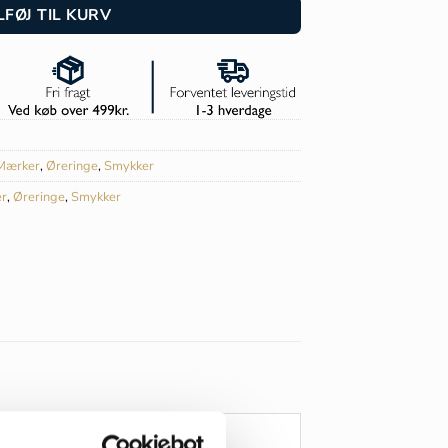
LFØJ TIL KURV
Mærker
,
Øreringe
,
Smykker
r
,
Øreringe
,
Smykker