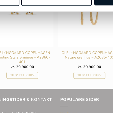
E LYNGGAARD COPENHAGEN
OLE LYNGGAARD COPENHAG
oting Stars øreringe – A2860-
Nature øreringe – A2685-40
401
kr.
20.900,00
kr.
30.900,00
TILFØJ TIL KURV
TILFØJ TIL KURV
NINGSTIDER & KONTAKT
POPULÆRE SIDER