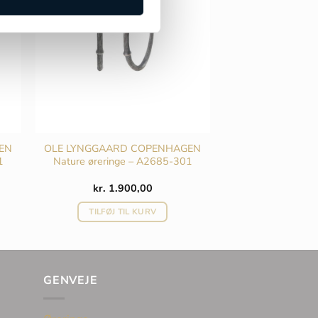
EN
OLE LYNGGAARD COPENHAGEN
1
Nature øreringe – A2685-301
kr.
1.900,00
TILFØJ TIL KURV
GENVEJE