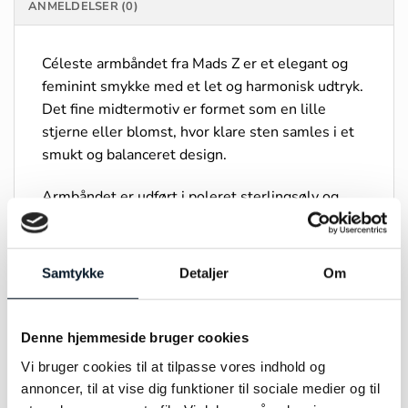
ANMELDELSER (0)
Céleste armbåndet fra Mads Z er et elegant og
feminint smykke med et let og harmonisk udtryk.
Det fine midtermotiv er formet som en lille
stjerne eller blomst, hvor klare sten samles i et
smukt og balanceret design.
Armbåndet er udført i poleret sterlingsølv og
prydet med brillantslebne zirkonia, som fanger
lyset og skaber et diskret, funklende spil. Den
slanke kæde understreger smykkets lethed og
Samtykke
Detaljer
Om
giver et raffineret og tidløst udtryk
Det justerbare design sikrer en behagelig
Denne hjemmeside bruger cookies
pasform, mens det enkle formsprog gør
Vi bruger cookies til at tilpasse vores indhold og
armbåndet ideelt både alene for et minimalistisk
annoncer, til at vise dig funktioner til sociale medier og til
look og i kombination med andre smykker for et