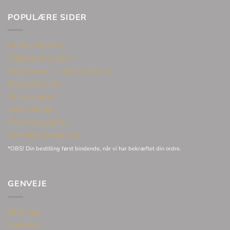
POPULÆRE SIDER
Huller i ørerne
Sælg guld & sølv
Reparation af smykker & ure
Eksklusive ure
Unikke varer
Vielsesringe
Privatlivspolitik
Handelsbetingelser
*OBS! Din bestilling først bindende, når vi har bekræftet din ordre.
GENVEJE
Øreringe
Smykker