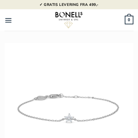
Fortsæt
✓ GRATIS LEVERING FRA 499,-
til
indhold
0