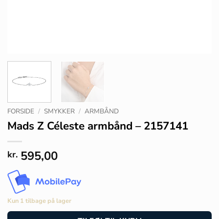
FORSIDE
/
SMYKKER
/
ARMBÅND
Mads Z Céleste armbånd – 2157141
595,00
kr.
Kun 1 tilbage på lager