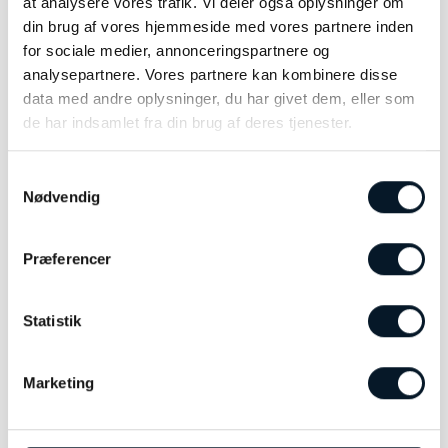
at analysere vores trafik. Vi deler også oplysninger om
mere personligt udtryk.
din brug af vores hjemmeside med vores partnere inden
for sociale medier, annonceringspartnere og
Et stilrent og poetisk smykke inspireret af
analysepartnere. Vores partnere kan kombinere disse
stjernernes lethed – skabt til at tilføre elegance
data med andre oplysninger, du har givet dem, eller som
til både hverdag og særlige øjeblikke.
de har indsamlet fra din brug af deres tjenester.
Samtykkevalg
Nødvendig
RELATEREDE VARER
Præferencer
Statistik
Marketing