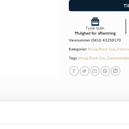
TI
Varenummer (SKU):
43259170
Kategorier:
Bead
,
Black Sun
,
Dames
Tags:
Bead
,
Black Sun
,
Damesmykke
ION
ANMELDELSER (0)