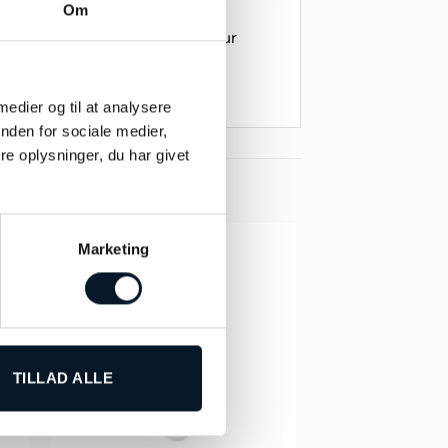
Om
, som ofte er arrangeret i et
t af den italienske komediefigur
 medier og til at analysere
nden for sociale medier,
e oplysninger, du har givet
Marketing
-19%
TILLAD ALLE