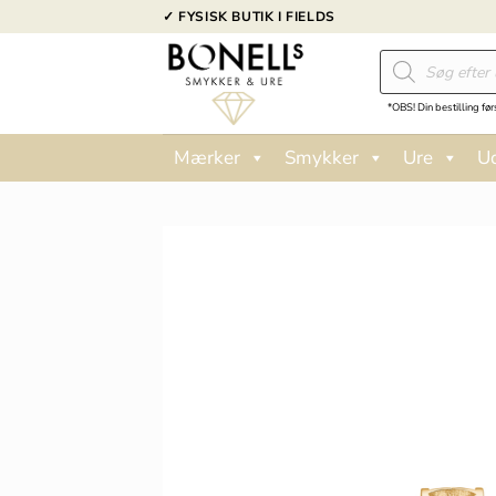
Fortsæt
✓ FYSISK BUTIK I FIELDS
til
Products
indhold
search
*OBS! Din bestilling før
Mærker
Smykker
Ure
U