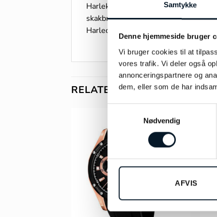
Samtykke
Harlekin-mønstret er et grafisk desi
skakbrætslignende mønster. Dette møn
Harlequin i 1700-tallets commedia de
Denne hjemmeside bruger c
Vi bruger cookies til at tilpas
vores trafik. Vi deler også 
annonceringspartnere og anal
dem, eller som de har indsaml
RELATEREDE VARER
Samtykkevalg
Nødvendig
AFVIS