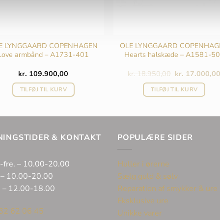
E LYNGGAARD COPENHAGEN
OLE LYNGGAARD COPENHAG
Love armbånd – A1731-401
Hearts halskæde – A1581-5
Den
kr.
109.900,00
kr.
18.950,00
kr.
17.000,0
oprindelige
pris
TILFØJ TIL KURV
TILFØJ TIL KURV
var:
kr. 18.950,00.
NINGSTIDER & KONTAKT
POPULÆRE SIDER
-fre. – 10.00-20.00
Huller i ørerne
 – 10.00-20.00
Sælg guld & sølv
. – 12.00-18.00
Reparation af smykker & ure
Eksklusive ure
32 62 06 45
Unikke varer