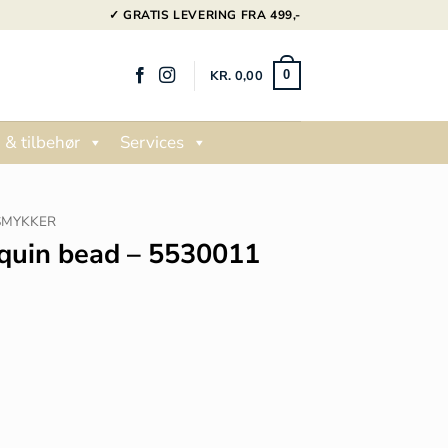
✓ GRATIS LEVERING FRA 499,-
KR.
0,00
0
 & tilbehør
Services
SMYKKER
quin bead – 5530011
530011 antal