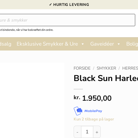
✓ HURTIG LEVERING
st bindende, når vi har bekræftet din ordre.
dsalg
Eksklusive Smykker & Ure
Gaveidéer
Bolig
FORSIDE
/
SMYKKER
/
HERRE
Black Sun Harle
1.950,00
kr.
Kun 2 tilbage på lager
Black Sun Harlequin bead - 5