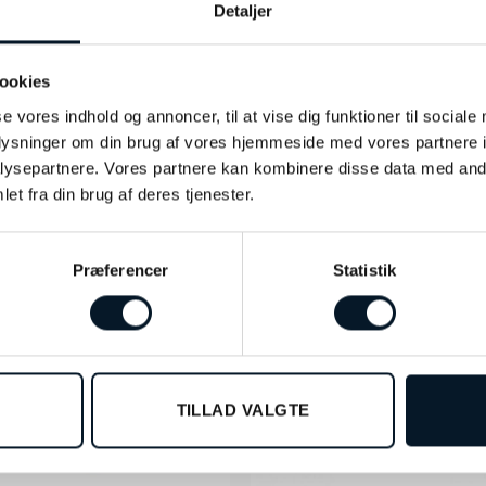
Detaljer
gn, der er kendetegnet ved romber eller rhombus-formede felter
ster stammer fra den klassiske harlekin-dragt, som blev båre
ll’arte.
ookies
se vores indhold og annoncer, til at vise dig funktioner til sociale
oplysninger om din brug af vores hjemmeside med vores partnere i
ysepartnere. Vores partnere kan kombinere disse data med andr
et fra din brug af deres tjenester.
Præferencer
Statistik
-10%
TILLAD VALGTE