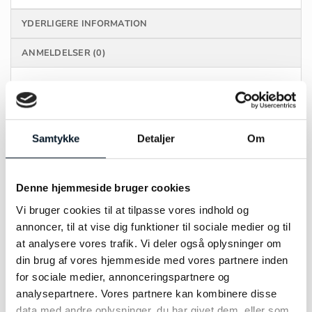
YDERLIGERE INFORMATION
ANMELDELSER (0)
BYRON BAY
Black Sun armbånd i rød nylon med sølvlås,
Samtykke
Detaljer
Om
udsmykket med beads af driftwood.
Siden 1960’erne har surfing været en central del
Denne hjemmeside bruger cookies
af Byron Bays identitet i Australien. Året rundt
Vi bruger cookies til at tilpasse vores indhold og
fylder surfere kystlinjen fra daggry til
annoncer, til at vise dig funktioner til sociale medier og til
solnedgang, hvor de nyder de fantastiske bølger
at analysere vores trafik. Vi deler også oplysninger om
og den unikke atmosfære.
din brug af vores hjemmeside med vores partnere inden
for sociale medier, annonceringspartnere og
analysepartnere. Vores partnere kan kombinere disse
data med andre oplysninger, du har givet dem, eller som