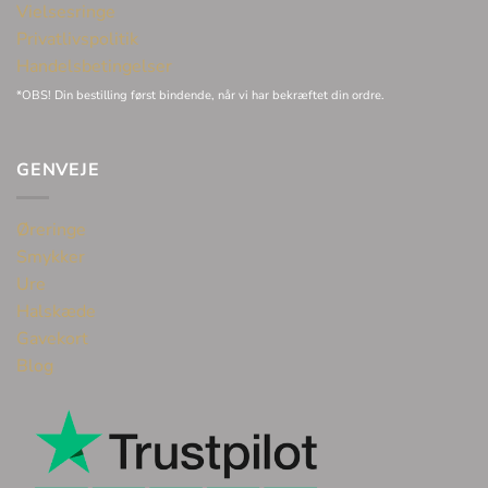
Vielsesringe
Privatlivspolitik
Handelsbetingelser
*OBS! Din bestilling først bindende, når vi har bekræftet din ordre.
GENVEJE
Øreringe
Smykker
Ure
Halskæde
Gavekort
Blog