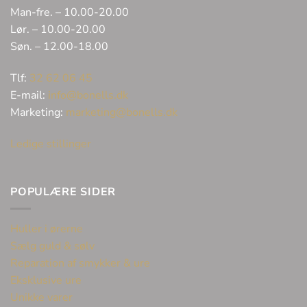
Man-fre. – 10.00-20.00
Lør. – 10.00-20.00
Søn. – 12.00-18.00
Tlf:
32 62 06 45
E-mail:
info@bonells.dk
Marketing:
marketing@bonells.dk
Ledige stillinger
POPULÆRE SIDER
Huller i ørerne
Sælg guld & sølv
Reparation af smykker & ure
Eksklusive ure
Unikke varer