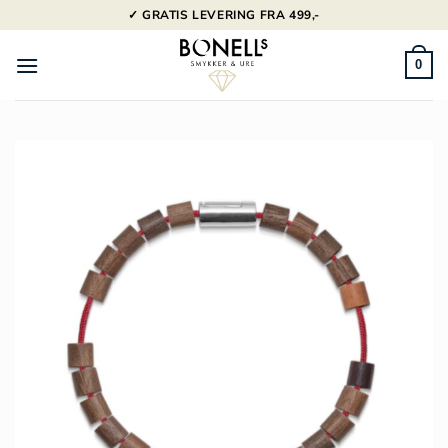
Fortsæt
✓ GRATIS LEVERING FRA 499,-
til
indhold
0