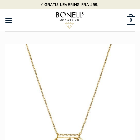
Fortsæt
✓ GRATIS LEVERING FRA 499,-
til
indhold
0