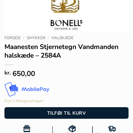
FORSIDE
/
SMYKKER
/
HALSKÆDE
Maanesten Stjernetegn Vandmanden
halskæde – 2584A
650,00
kr.
Kun 1 tilbage på lager
TILFØJ TIL KURV