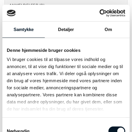
ANMELDELSER (0)
Fra Maanesten’s Marilyn øreringe falder
Samtykke
Detaljer
Om
ferskvandsperler yndefuldt, som funklende
havdråber på en musling, i det øjeblik den bryder
spejlet mellem vand og overflade.
Denne hjemmeside bruger cookies
Vi bruger cookies til at tilpasse vores indhold og
annoncer, til at vise dig funktioner til sociale medier og til
at analysere vores trafik. Vi deler også oplysninger om
RELATEREDE VARER
din brug af vores hjemmeside med vores partnere inden
for sociale medier, annonceringspartnere og
analysepartnere. Vores partnere kan kombinere disse
data med andre oplysninger, du har givet dem, eller som
de har indsamlet fra din brug af deres tjenester.
Samtykkevalg
Nødvendig