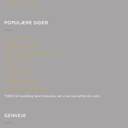
Ledige stillinger
POPULÆRE SIDER
Huller i ørerne
Sælg guld & sølv
Reparation af smykker & ure
Eksklusive ure
Unikke varer
Vielsesringe
Privatlivspolitik
Handelsbetingelser
*OBS! Din bestilling først bindende, når vi har bekræftet din ordre.
GENVEJE