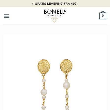
Fortsæt
✓ GRATIS LEVERING FRA 499,-
til
indhold
0