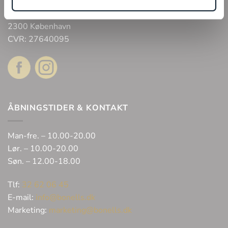
Bonell’s Smykker & Ure Fields
Arne Jacobsens Allé 12, butik 105 C/O Field’s
2300 København
CVR: 27640095
ÅBNINGSTIDER & KONTAKT
Man-fre. – 10.00-20.00
Lør. – 10.00-20.00
Søn. – 12.00-18.00
Tlf:
32 62 06 45
E-mail:
info@bonells.dk
Marketing:
marketing@bonells.dk