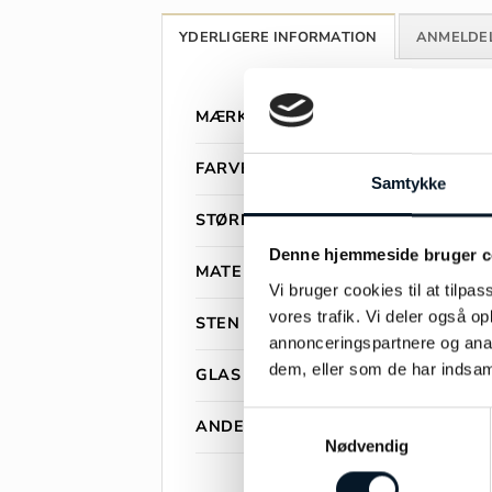
YDERLIGERE INFORMATION
ANMELDEL
MÆRKE
FARVE
Samtykke
STØRRELSE
Denne hjemmeside bruger c
MATERIALE
Vi bruger cookies til at tilpas
vores trafik. Vi deler også 
STEN
annonceringspartnere og anal
dem, eller som de har indsaml
GLAS
Samtykkevalg
ANDET INFO
Nødvendig