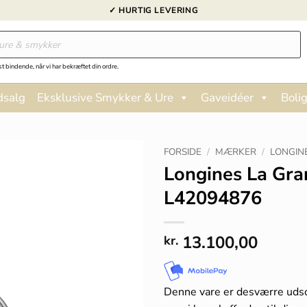
✓ HURTIG LEVERING
st bindende, når vi har bekræftet din ordre.
dsalg
Eksklusive Smykker & Ure
Gaveidéer
Bolig
FORSIDE
/
MÆRKER
/
LONGIN
Longines La Gra
L42094876
13.100,00
kr.
Denne vare er desværre uds