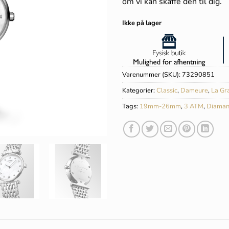
om vi kan skaffe den til dig.
Ikke på lager
Varenummer (SKU):
73290851
Kategorier:
Classic
,
Dameure
,
La Gr
Tags:
19mm-26mm
,
3 ATM
,
Diaman