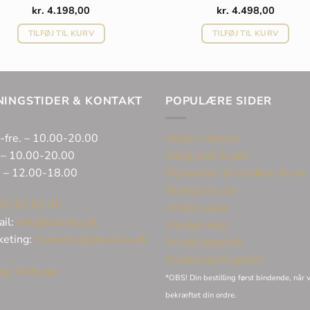
kr.
4.198,00
kr.
4.498,00
TILFØJ TIL KURV
TILFØJ TIL KURV
NINGSTIDER & KONTAKT
POPULÆRE SIDER
-fre. – 10.00-20.00
Huller i ørerne
 – 10.00-20.00
Sælg guld & sølv
. – 12.00-18.00
Reparation af smykker & ure
Eksklusive ure
32 62 06 45
Unikke varer
ail:
info@bonells.dk
Vielsesringe
keting:
marketing@bonells.dk
Privatlivspolitik
Handelsbetingelser
ge stillinger
*OBS! Din bestilling først bindende, når v
bekræftet din ordre.