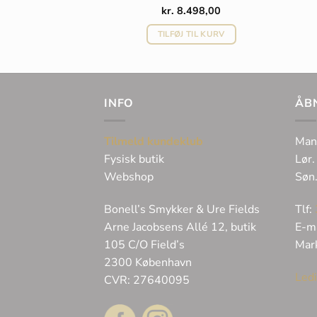
698,00
kr.
8.498,00
 TIL KURV
TILFØJ TIL KURV
INFO
ÅB
Tilmeld kundeklub
Man
Fysisk butik
Lør.
Webshop
Søn
Bonell’s Smykker & Ure Fields
Tlf:
Arne Jacobsens Allé 12, butik
E-m
105 C/O Field’s
Mar
2300 København
Ledi
CVR: 27640095