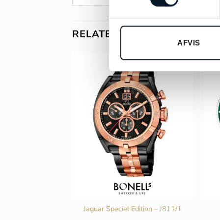
RELATEREDE VARER
AFVIS
 Edition – J691/1
Jaguar Speciel Edition – J811/1