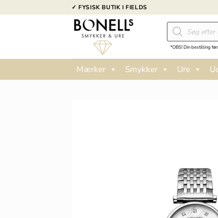
Fortsæt
✓ FYSISK BUTIK I FIELDS
til
Products
indhold
search
*OBS! Din bestilling før
Mærker
Smykker
Ure
U