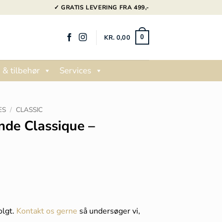
✓ GRATIS LEVERING FRA 499,-
KR.
0,00
0
 & tilbehør
Services
ES
/
CLASSIC
nde Classique –
olgt.
Kontakt os gerne
så undersøger vi,