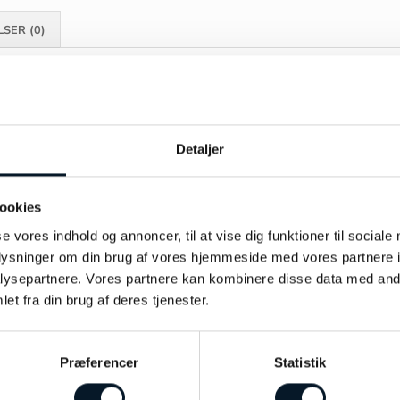
SER (0)
Longines
Perlemor
Detaljer
24mm
ookies
Stål
se vores indhold og annoncer, til at vise dig funktioner til sociale
oplysninger om din brug af vores hjemmeside med vores partnere i
tw.vs-si.0,048ct
ysepartnere. Vores partnere kan kombinere disse data med andr
et fra din brug af deres tjenester.
Safir
3 ATM
Præferencer
Statistik