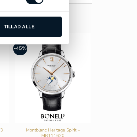
TILLAD ALLE
-45%
Montblanc Heritage Spirit –
/3
MB111620