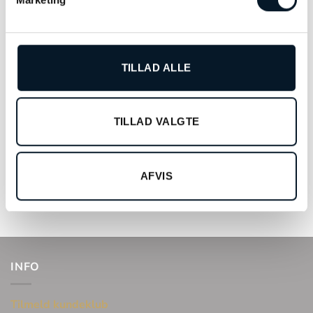
TILLAD ALLE
TILLAD VALGTE
Michael Kors Lexington –
Festina Diamond – 20397/1
MK8602
AFVIS
kr.
1.498,00
kr.
2.595,00
TILFØJ TIL KURV
TILFØJ TIL KURV
INFO
Tilmeld kundeklub