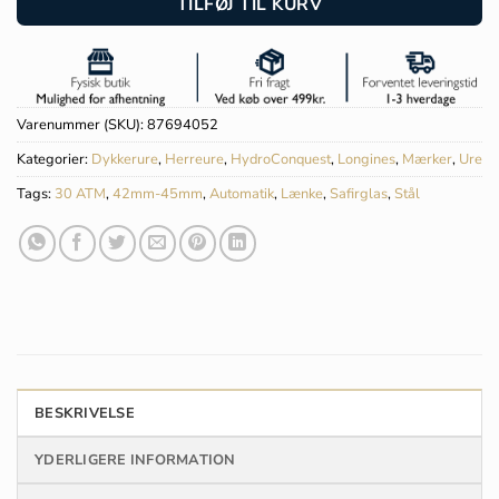
TILFØJ TIL KURV
Varenummer (SKU):
87694052
Kategorier:
Dykkerure
,
Herreure
,
HydroConquest
,
Longines
,
Mærker
,
Ure
Tags:
30 ATM
,
42mm-45mm
,
Automatik
,
Lænke
,
Safirglas
,
Stål
BESKRIVELSE
YDERLIGERE INFORMATION