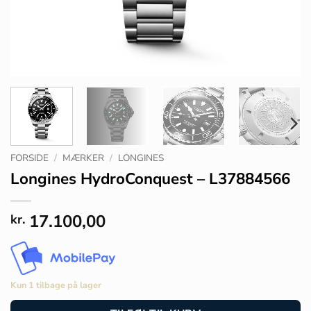
FORSIDE
/
MÆRKER
/
LONGINES
Longines HydroConquest – L37884566
17.100,00
kr.
Kun 1 tilbage på lager