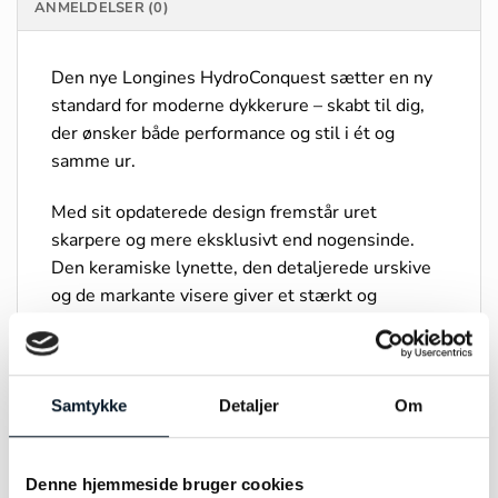
ANMELDELSER (0)
Den nye Longines HydroConquest sætter en ny
standard for moderne dykkerure – skabt til dig,
der ønsker både performance og stil i ét og
samme ur.
Med sit opdaterede design fremstår uret
skarpere og mere eksklusivt end nogensinde.
Den keramiske lynette, den detaljerede urskive
og de markante visere giver et stærkt og
selvsikkert udtryk, der fungerer lige så godt til
hverdagsbrug som til aktive eventyr.
Indvendigt drives uret af et præcist automatisk
Samtykke
Detaljer
Om
værk med op til 72 timers gangreserve, så du får
pålidelighed og kvalitet i særklasse. Vandtæthed
ned til 300 meter gør modellen klar til både
Denne hjemmeside bruger cookies