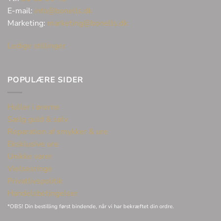
E-mail:
info@bonells.dk
Marketing:
marketing@bonells.dk
Ledige stillinger
POPULÆRE SIDER
Huller i ørerne
Sælg guld & sølv
Reparation af smykker & ure
Eksklusive ure
Unikke varer
Vielsesringe
Privatlivspolitik
Handelsbetingelser
*OBS! Din bestilling først bindende, når vi har bekræftet din ordre.