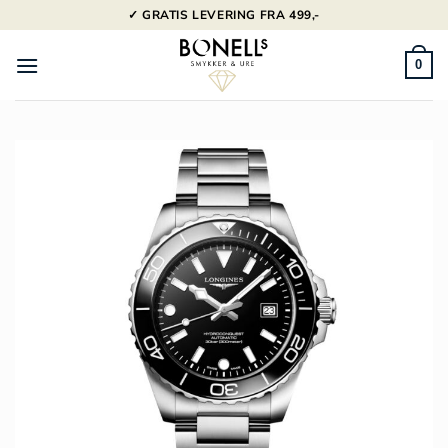
Fortsæt
✓ GRATIS LEVERING FRA 499,-
til
indhold
0