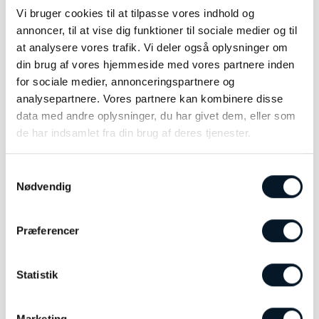
dykning og en aktiv livsstil – uden at gå på
Vi bruger cookies til at tilpasse vores indhold og
kompromis med designet.
annoncer, til at vise dig funktioner til sociale medier og til
at analysere vores trafik. Vi deler også oplysninger om
HydroConquest fås i flere størrelser og farver, så
din brug af vores hjemmeside med vores partnere inden
du nemt kan finde den version, der passer
for sociale medier, annonceringspartnere og
perfekt til din stil.
analysepartnere. Vores partnere kan kombinere disse
data med andre oplysninger, du har givet dem, eller som
Et ur, der ikke bare følger tiden – men løfter dit
de har indsamlet fra din brug af deres tjenester.
look.
Perfekt til dig, der vil have et sporty statement
Samtykkevalg
med schweizisk kvalitet i hver eneste detalje.
Nødvendig
Præferencer
RELATEREDE VARER
Statistik
Marketing