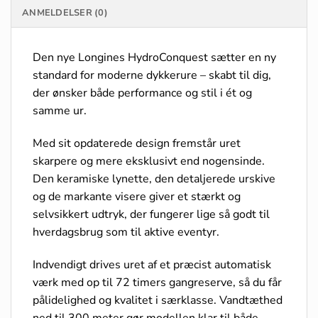
ANMELDELSER (0)
Den nye Longines HydroConquest sætter en ny
standard for moderne dykkerure – skabt til dig,
der ønsker både performance og stil i ét og
samme ur.
Med sit opdaterede design fremstår uret
skarpere og mere eksklusivt end nogensinde.
Den keramiske lynette, den detaljerede urskive
og de markante visere giver et stærkt og
selvsikkert udtryk, der fungerer lige så godt til
hverdagsbrug som til aktive eventyr.
Indvendigt drives uret af et præcist automatisk
værk med op til 72 timers gangreserve, så du får
pålidelighed og kvalitet i særklasse. Vandtæthed
ned til 300 meter gør modellen klar til både