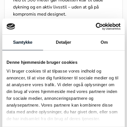
dykning og en aktiv livsstil – uden at gå på
kompromis med designet.
HydroConquest fås i flere størrelser og farver, så
du nemt kan finde den version, der passer
perfekt til din stil.
Samtykke
Detaljer
Om
Et ur, der ikke bare følger tiden – men løfter dit
look.
Denne hjemmeside bruger cookies
Perfekt til dig, der vil have et sporty statement
Vi bruger cookies til at tilpasse vores indhold og
med schweizisk kvalitet i hver eneste detalje.
annoncer, til at vise dig funktioner til sociale medier og til
at analysere vores trafik. Vi deler også oplysninger om
din brug af vores hjemmeside med vores partnere inden
for sociale medier, annonceringspartnere og
analysepartnere. Vores partnere kan kombinere disse
DU KUNNE OGSÅ VÆRE INTERESSERET I…
data med andre oplysninger, du har givet dem, eller som
de har indsamlet fra din brug af deres tjenester.