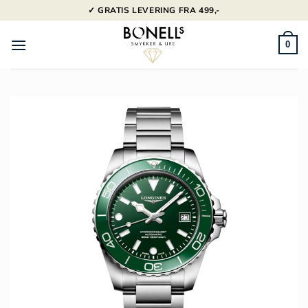
Fortsæt
✓ GRATIS LEVERING FRA 499,-
til
indhold
0