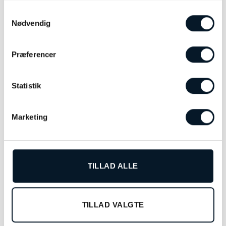
Samtykkevalg
Nødvendig
Præferencer
Statistik
Longines Hydroconquest
Marketing
gummirem med spænde –
L682174766
kr.
3.780,00
TILFØJ TIL KURV
TILLAD ALLE
RELATEREDE VARER
TILLAD VALGTE