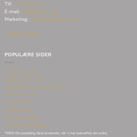
Tlf:
32 62 06 45
E-mail:
info@bonells.dk
Marketing:
marketing@bonells.dk
Ledige stillinger
POPULÆRE SIDER
Huller i ørerne
Sælg guld & sølv
Reparation af smykker & ure
Eksklusive ure
Unikke varer
Vielsesringe
Privatlivspolitik
Handelsbetingelser
*OBS! Din bestilling først bindende, når vi har bekræftet din ordre.