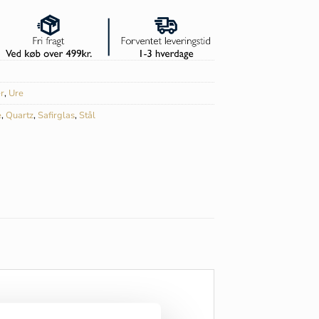
r
,
Ure
e
,
Quartz
,
Safirglas
,
Stål