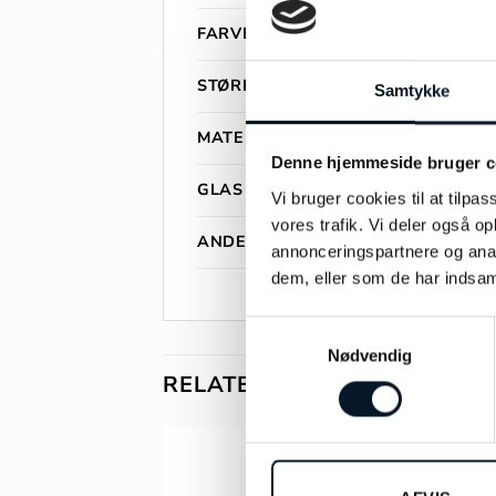
FARVE
STØRRELSE
Samtykke
MATERIALE
Denne hjemmeside bruger c
GLAS
Vi bruger cookies til at tilpas
vores trafik. Vi deler også 
ANDET INFO
annonceringspartnere og anal
dem, eller som de har indsaml
Samtykkevalg
Nødvendig
RELATEREDE VARER