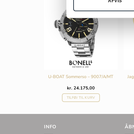
AFVIS
ve Diver – J864/1
U-BOAT Sommerso – 9007/A/MT
Jag
998,00
kr.
24.175,00
 TIL KURV
TILFØJ TIL KURV
INFO
ÅB