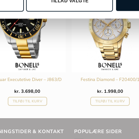
TILLAD VALGTE
uar Executetive Diver – J863/D
Festina Diamond – F20400/
kr.
3.698,00
kr.
1.998,00
TILFØJ TIL KURV
TILFØJ TIL KURV
NINGSTIDER & KONTAKT
POPULÆRE SIDER