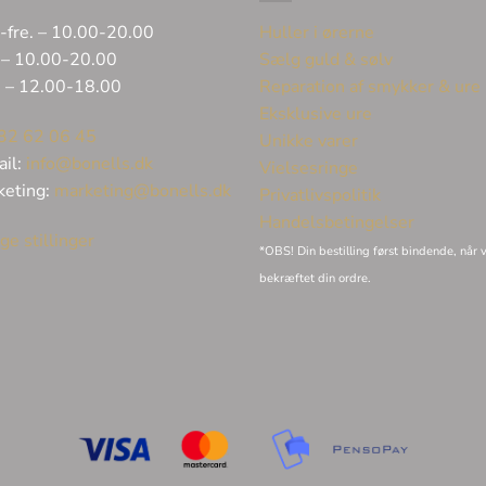
-fre. – 10.00-20.00
Huller i ørerne
 – 10.00-20.00
Sælg guld & sølv
. – 12.00-18.00
Reparation af smykker & ure
Eksklusive ure
32 62 06 45
Unikke varer
ail:
info@bonells.dk
Vielsesringe
keting:
marketing@bonells.dk
Privatlivspolitik
Handelsbetingelser
ge stillinger
*OBS! Din bestilling først bindende, når v
bekræftet din ordre.