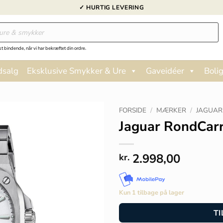
✓ HURTIG LEVERING
st bindende, når vi har bekræftet din ordre.
dsalg
Eksklusive Smykker & Ure
Gaveidéer
Bolig
FORSIDE
/
MÆRKER
/
JAGUAR
Jaguar RondCarr
2.998,00
kr.
Kun 1 tilbage på lager
TI