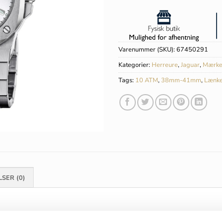
Varenummer (SKU):
67450291
Kategorier:
Herreure
,
Jaguar
,
Mærke
Tags:
10 ATM
,
38mm-41mm
,
Lænk
SER (0)
Jaguar