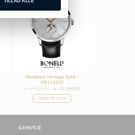
TILLAD ALLE
Montblanc Heritage Spirit –
1
MB111620
Den
Den
kr.
38.900,00
kr.
21.395,00
oprindelige
aktuelle
pris
pris
TILFØJ TIL KURV
var:
er:
kr. 38.900,00.
kr. 21.395,00.
GENVEJE