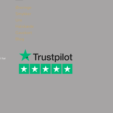
Øreringe
Smykker
Ure
Halskæde
Gavekort
Blog
i har