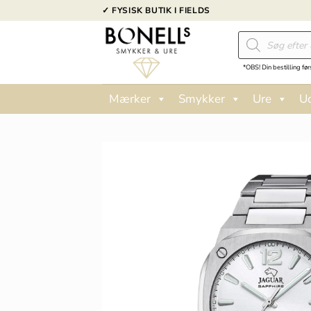
Fortsæt
✓ FYSISK BUTIK I FIELDS
til
Products
indhold
search
*OBS! Din bestilling før
Mærker
Smykker
Ure
U