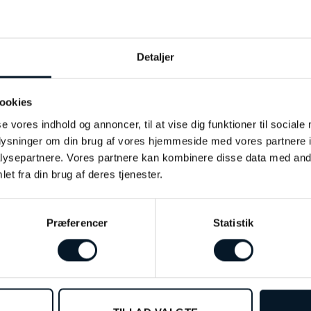
grå
41mm
Detaljer
Stål
ookies
Safir
se vores indhold og annoncer, til at vise dig funktioner til sociale
oplysninger om din brug af vores hjemmeside med vores partnere i
10 ATM
ysepartnere. Vores partnere kan kombinere disse data med andr
et fra din brug af deres tjenester.
Præferencer
Statistik