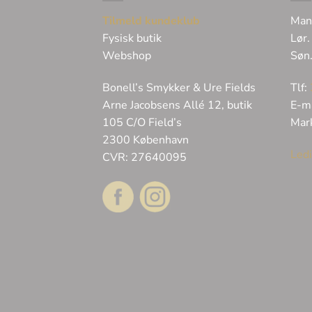
Tilmeld kundeklub
Man
Fysisk butik
Lør.
Webshop
Søn
Bonell’s Smykker & Ure Fields
Tlf:
Arne Jacobsens Allé 12, butik
E-m
105 C/O Field’s
Mar
2300 København
Ledi
CVR: 27640095