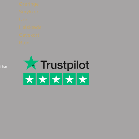
Øreringe
Smykker
Ure
Halskæde
Gavekort
Blog
i har