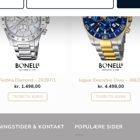
Festina Diamond – 20397/1
Jaguar Executive Diver – J862
kr.
1.498,00
kr.
4.498,00
TILFØJ TIL KURV
TILFØJ TIL KURV
NINGSTIDER & KONTAKT
POPULÆRE SIDER