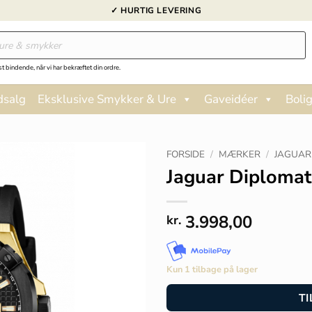
✓ HURTIG LEVERING
st bindende, når vi har bekræftet din ordre.
dsalg
Eksklusive Smykker & Ure
Gaveidéer
Bolig
FORSIDE
/
MÆRKER
/
JAGUAR
Jaguar Diplomat
3.998,00
kr.
Kun 1 tilbage på lager
TI