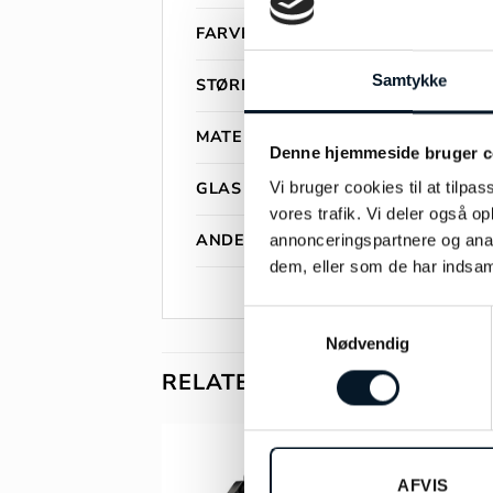
FARVE
Samtykke
STØRRELSE
MATERIALE
Denne hjemmeside bruger c
GLAS
Vi bruger cookies til at tilpas
vores trafik. Vi deler også 
ANDET INFO
annonceringspartnere og anal
dem, eller som de har indsaml
Samtykkevalg
Nødvendig
RELATEREDE VARER
AFVIS