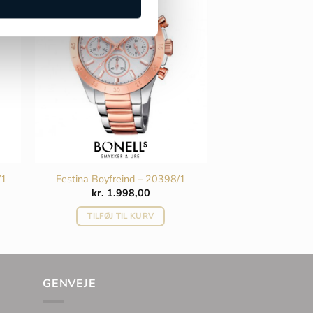
/1
Festina Boyfreind – 20398/1
kr.
1.998,00
TILFØJ TIL KURV
GENVEJE