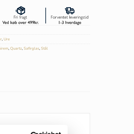
r
,
Ure
irem
,
Quartz
,
Safirglas
,
Stål