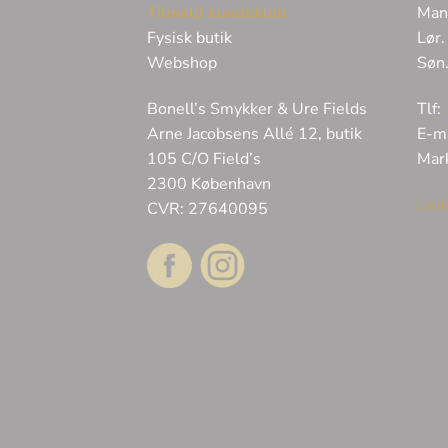
Tilmeld kundeklub
Man
Fysisk butik
Lør.
Webshop
Søn
Bonell’s Smykker & Ure Fields
Tlf:
Arne Jacobsens Allé 12, butik
E-m
105 C/O Field’s
Mar
2300 København
Ledi
CVR: 27640095