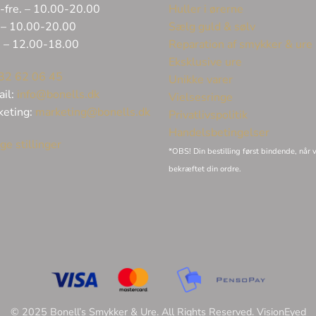
-fre. – 10.00-20.00
Huller i ørerne
 – 10.00-20.00
Sælg guld & sølv
. – 12.00-18.00
Reparation af smykker & ure
Eksklusive ure
32 62 06 45
Unikke varer
ail:
info@bonells.dk
Vielsesringe
keting:
marketing@bonells.dk
Privatlivspolitik
Handelsbetingelser
ge stillinger
*OBS! Din bestilling først bindende, når v
bekræftet din ordre.
© 2025 Bonell’s Smykker & Ure. All Rights Reserved.
VisionEyed