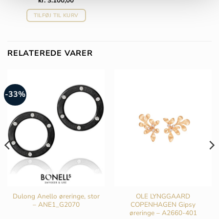
kr.
3.100,00
TILFØJ TIL KURV
RELATEREDE VARER
-33%
Dulong Anello øreringe, stor
OLE LYNGGAARD
– ANE1_G2070
COPENHAGEN Gipsy
øreringe – A2660-401