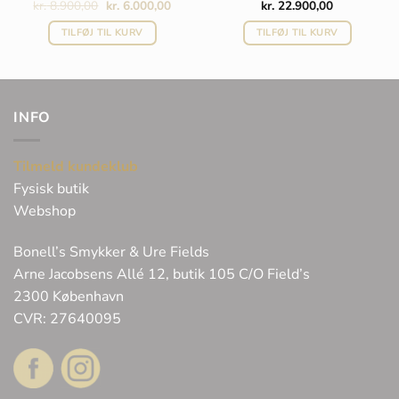
Den
Den
kr.
8.900,00
kr.
6.000,00
kr.
22.900,00
elle
oprindelige
aktuelle
pris
pris
TILFØJ TIL KURV
TILFØJ TIL KURV
var:
er:
6.200,00.
kr. 8.900,00.
kr. 6.000,00.
INFO
Tilmeld kundeklub
Fysisk butik
Webshop
Bonell’s Smykker & Ure Fields
Arne Jacobsens Allé 12, butik 105 C/O Field’s
2300 København
CVR: 27640095