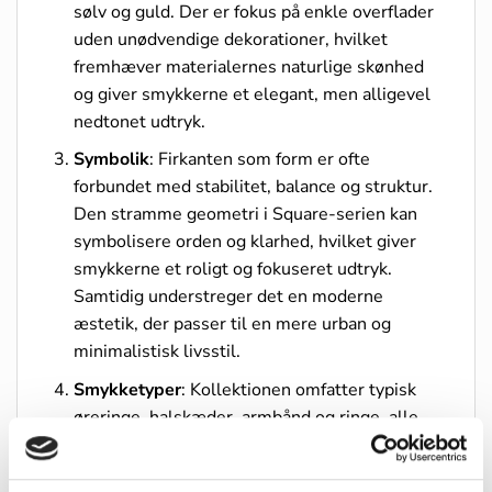
sølv og guld. Der er fokus på enkle overflader
uden unødvendige dekorationer, hvilket
fremhæver materialernes naturlige skønhed
og giver smykkerne et elegant, men alligevel
nedtonet udtryk.
Symbolik
: Firkanten som form er ofte
forbundet med stabilitet, balance og struktur.
Den stramme geometri i Square-serien kan
symbolisere orden og klarhed, hvilket giver
smykkerne et roligt og fokuseret udtryk.
Samtidig understreger det en moderne
æstetik, der passer til en mere urban og
minimalistisk livsstil.
Smykketyper
: Kollektionen omfatter typisk
øreringe, halskæder, armbånd og ringe, alle
med firkantede eller rektangulære motiver.
De er ofte designet til at kunne bæres alene