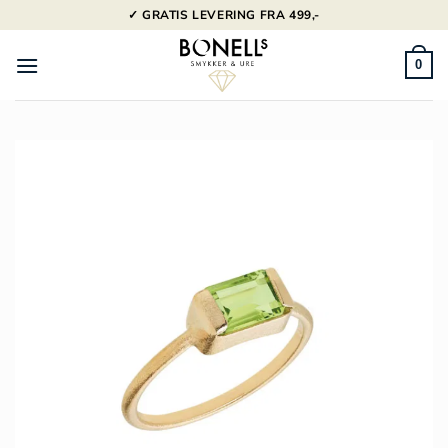
Fortsæt
✓ GRATIS LEVERING FRA 499,-
til
indhold
0