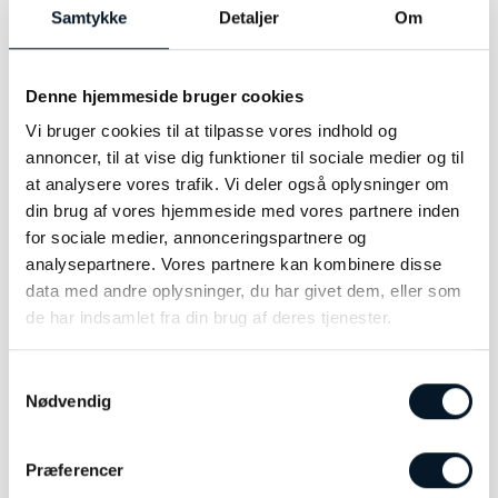
eller kombineres for at skabe et lagdelt look,
Samtykke
Detaljer
Om
hvilket giver brugeren frihed til at
sammensætte smykkerne på en personlig
måde.
Denne hjemmeside bruger cookies
Vi bruger cookies til at tilpasse vores indhold og
Square-serien henvender sig til dig, der søger et
annoncer, til at vise dig funktioner til sociale medier og til
enkelt og moderne udtryk i dine smykker. De
at analysere vores trafik. Vi deler også oplysninger om
rene linjer og geometriske former gør
din brug af vores hjemmeside med vores partnere inden
kollektionen velegnet til både hverdagsbrug og
for sociale medier, annonceringspartnere og
mere formelle anledninger. Den minimalistiske
analysepartnere. Vores partnere kan kombinere disse
stil passer godt til den moderne kvinde, der
data med andre oplysninger, du har givet dem, eller som
foretrækker smykker, der er både diskrete og
de har indsamlet fra din brug af deres tjenester.
sofistikerede.
Samtykkevalg
Heiring demonstrerer med Square-serien deres
Nødvendig
alsidighed som smykkedesignere, hvor de går fra
naturinspirerede designs til mere geometrisk
perfektion, altid med fokus på håndværk og
Præferencer