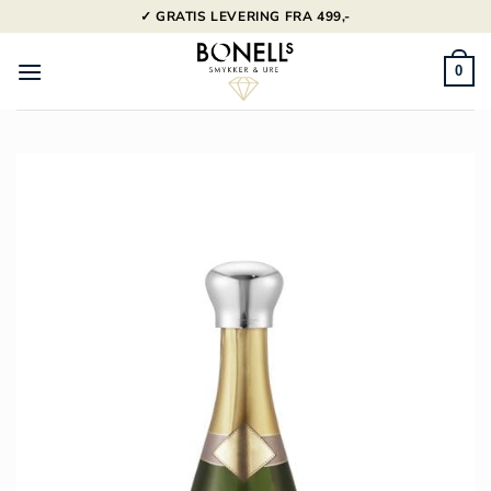
Fortsæt
✓ GRATIS LEVERING FRA 499,-
til
indhold
0