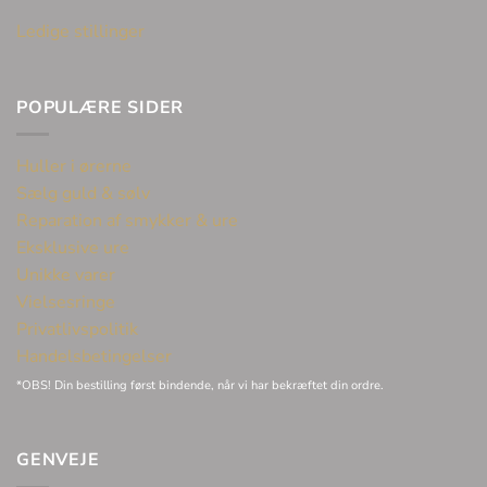
Ledige stillinger
POPULÆRE SIDER
Huller i ørerne
Sælg guld & sølv
Reparation af smykker & ure
Eksklusive ure
Unikke varer
Vielsesringe
Privatlivspolitik
Handelsbetingelser
*OBS! Din bestilling først bindende, når vi har bekræftet din ordre.
GENVEJE