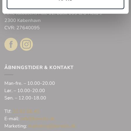
Bonell’s Smykker & Ure Fields
Arne Jacobsens Allé 12, butik 105 C/O Field’s
2300 København
CVR: 27640095
ÅBNINGSTIDER & KONTAKT
Man-fre. – 10.00-20.00
Lør. – 10.00-20.00
Søn. – 12.00-18.00
Tlf:
32 62 06 45
E-mail:
info@bonells.dk
Marketing:
marketing@bonells.dk