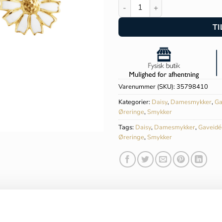
Georg Jensen Daisy øreringe -
TI
Varenummer (SKU):
35798410
Kategorier:
Daisy
,
Damesmykker
,
Ga
Øreringe
,
Smykker
Tags:
Daisy
,
Damesmykker
,
Gaveidé
Øreringe
,
Smykker