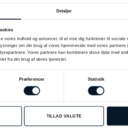
ION
ANMELDELSER (0)
Detaljer
sølv som er forgyldt med 18 karat guld og prydet med delikate 
ookies
blomsterpragt og løfter ethvert outfit med det samme. Det ynd
se vores indhold og annoncer, til at vise dig funktioner til sociale
fuld gave og en skøn berigelse af din smykkesamling.
oplysninger om din brug af vores hjemmeside med vores partnere i
ysepartnere. Vores partnere kan kombinere disse data med andr
et fra din brug af deres tjenester.
Præferencer
Statistik
%
TILLAD VALGTE