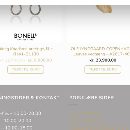
long Kharisma øreringe, lille –
OLE LYNGGAARD COPENHAG
KHA1-B1130
Leaves vedhæng – A2617-4
Den
Den
kr.
12.900,00
kr.
8.000,00
kr.
23.900,00
oprindelige
aktuelle
pris
pris
TILFØJ TIL KURV
TILFØJ TIL KURV
var:
er:
kr. 12.900,00.
kr. 8.000,00.
NINGSTIDER & KONTAKT
POPULÆRE SIDER
-fre. – 10.00-20.00
Huller i ørerne
 – 10.00-20.00
Sælg guld & sølv
. – 12.00-18.00
Reparation af smykker & ure