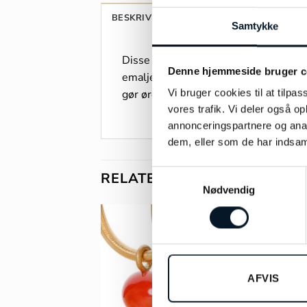
BESKRIVELSE
YDERLIGERE INFORMAT
Samtykke
Disse elegante ørestikker er lavet i 
Denne hjemmeside bruger c
emalje. De tilfører et frisk pust af 
Vi bruger cookies til at tilpas
gør ørestikkerne til både en menings
vores trafik. Vi deler også 
annonceringspartnere og anal
dem, eller som de har indsaml
Samtykkevalg
RELATEREDE VARER
Nødvendig
-38
AFVIS