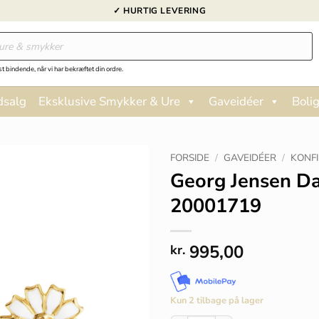
✓ HURTIG LEVERING
st bindende, når vi har bekræftet din ordre.
dsalg
Eksklusive Smykker & Ure
Gaveidéer
Bolig
FORSIDE
/
GAVEIDÉER
/
KONF
Georg Jensen Da
20001719
995,00
kr.
Kun 2 tilbage på lager