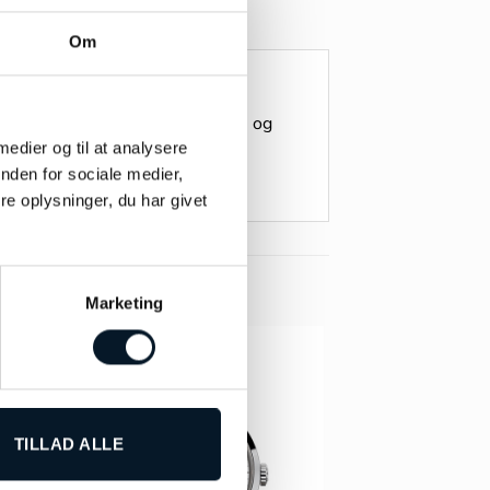
Om
margueritter, håndmalet i hvid
efulde design emmer af livsglæde og
 medier og til at analysere
nden for sociale medier,
e oplysninger, du har givet
Marketing
-45%
TILLAD ALLE