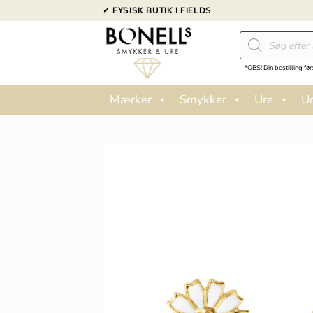
Fortsæt
✓ FYSISK BUTIK I FIELDS
til
Products
indhold
search
*OBS! Din bestilling før
Mærker
Smykker
Ure
U