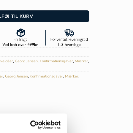
 20001719 antal
LFØJ TIL KURV
veidéer
,
Georg Jensen
,
Konfirmationsgaver
,
Mærker
,
er
,
Georg Jensen
,
Konfirmationsgaver
,
Mærker
,