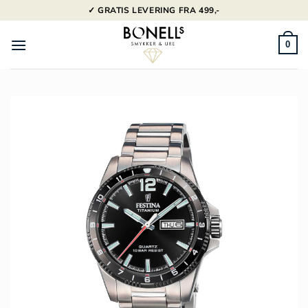
Fortsæt
✓ GRATIS LEVERING FRA 499,-
til
indhold
0