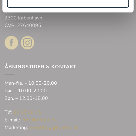
Bonell’s Smykker & Ure Fields
Arne Jacobsens Allé 12, butik 105 C/O Field’s
2300 København
CVR: 27640095
ÅBNINGSTIDER & KONTAKT
Man-fre. – 10.00-20.00
Lør. – 10.00-20.00
Søn. – 12.00-18.00
Tlf:
32 62 06 45
E-mail:
info@bonells.dk
Marketing:
marketing@bonells.dk