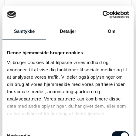
STØRRELSE
43mm
MATERIALE
TITANIUM
Samtykke
Detaljer
Om
GLAS
Mineral
ANDET INFO
10 ATM
Denne hjemmeside bruger cookies
Vi bruger cookies til at tilpasse vores indhold og
annoncer, til at vise dig funktioner til sociale medier og til
at analysere vores trafik. Vi deler også oplysninger om
din brug af vores hjemmeside med vores partnere inden
RELATEREDE VARER
for sociale medier, annonceringspartnere og
analysepartnere. Vores partnere kan kombinere disse
data med andre oplysninger, du har givet dem, eller som
de har indsamlet fra din brug af deres tjenester.
Samtykkevalg
Nødvendig