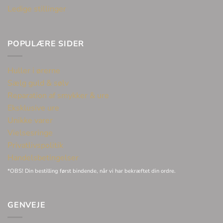
Ledige stillinger
POPULÆRE SIDER
Huller i ørerne
Sælg guld & sølv
Reparation af smykker & ure
Eksklusive ure
Unikke varer
Vielsesringe
Privatlivspolitik
Handelsbetingelser
*OBS! Din bestilling først bindende, når vi har bekræftet din ordre.
GENVEJE