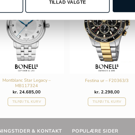
TILLAD VALGTE
Montblanc Star Legacy –
Festina ur – F20363/3
MB117324
kr.
24.685,00
kr.
2.298,00
TILFØJ TIL KURV
TILFØJ TIL KURV
NINGSTIDER & KONTAKT
POPULÆRE SIDER