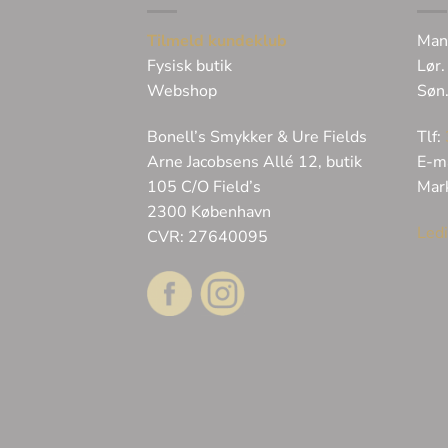
Tilmeld kundeklub
Man
Fysisk butik
Lør.
Webshop
Søn
Bonell’s Smykker & Ure Fields
Tlf:
Arne Jacobsens Allé 12, butik
E-m
105 C/O Field’s
Mar
2300 København
Ledi
CVR: 27640095