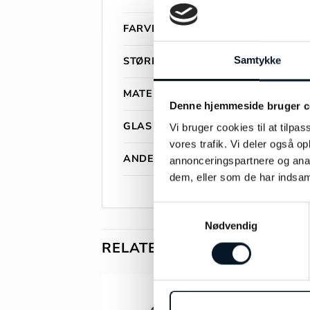
FARVE
STØRRELSE
Samtykke
MATERIALE
Denne hjemmeside bruger c
GLAS
Vi bruger cookies til at tilpas
vores trafik. Vi deler også 
ANDET INFO
annonceringspartnere og anal
dem, eller som de har indsaml
Samtykkevalg
Nødvendig
RELATEREDE VARER