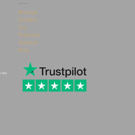
Øreringe
Smykker
Ure
Halskæde
Gavekort
Blog
i har