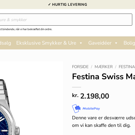
✓ HURTIG LEVERING
st bindende, når vi har bekræftet din ordre.
dsalg
Eksklusive Smykker & Ure
Gaveidéer
Bolig
FORSIDE
/
MÆRKER
/
FESTIN
Festina Swiss M
2.198,00
kr.
Denne vare er desværre uds
om vi kan skaffe den til dig.