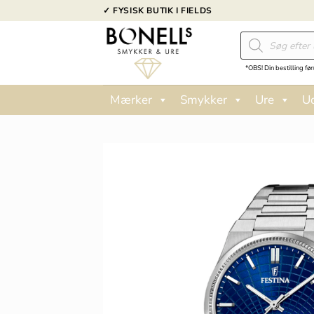
Fortsæt
✓ FYSISK BUTIK I FIELDS
til
Products
indhold
search
*OBS! Din bestilling før
Mærker
Smykker
Ure
U