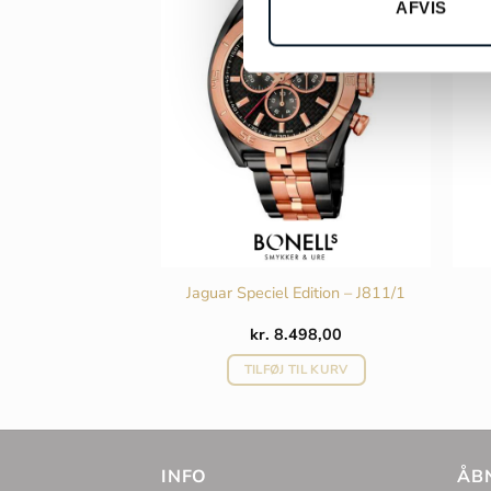
AFVIS
ico 45 Limited
Jaguar Speciel Edition – J811/1
n – 8060
.300,00
kr.
8.498,00
 TIL KURV
TILFØJ TIL KURV
INFO
ÅB