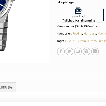
Ikke på lager
Varenummer (SKU):
06542378
Kategorier:
Festina
,
Herreure
,
Mærk
Tags:
10 ATM
,
38mm-41mm
,
Lænk
SER (0)
Festina