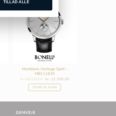
TILLAD ALLE
Montblanc Heritage Spirit –
MB111620
Den
Den
kr.
38.900,00
kr.
21.395,00
oprindelige
aktuelle
pris
pris
TILFØJ TIL KURV
var:
er:
kr. 38.900,00.
kr. 21.395,00.
GENVEJE