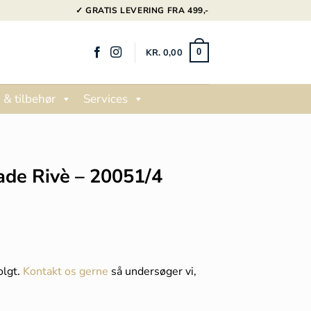
✓ GRATIS LEVERING FRA 499,-
KR.
0,00
0
 & tilbehør
Services
A
ade Rivè – 20051/4
olgt.
Kontakt os gerne
så undersøger vi,