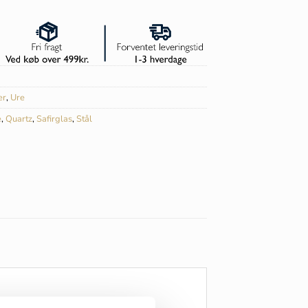
er
,
Ure
e
,
Quartz
,
Safirglas
,
Stål