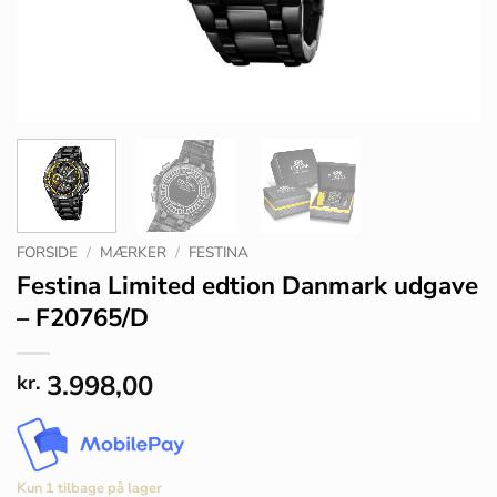
FORSIDE
/
MÆRKER
/
FESTINA
Festina Limited edtion Danmark udgave
– F20765/D
3.998,00
kr.
Kun 1 tilbage på lager