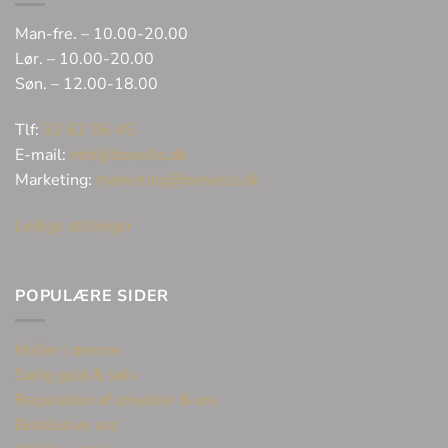
Man-fre. – 10.00-20.00
Lør. – 10.00-20.00
Søn. – 12.00-18.00
Tlf:
32 62 06 45
E-mail:
info@bonells.dk
Marketing:
marketing@bonells.dk
Ledige stillinger
POPULÆRE SIDER
Huller i ørerne
Sælg guld & sølv
Reparation af smykker & ure
Eksklusive ure