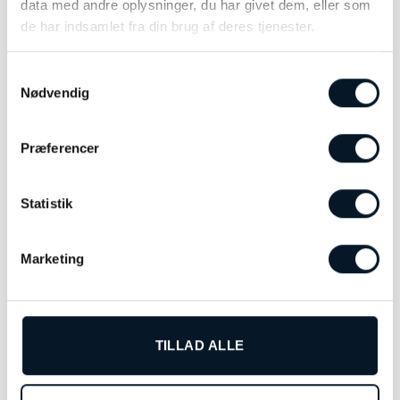
skiftende vejrforhold.
data med andre oplysninger, du har givet dem, eller som
de har indsamlet fra din brug af deres tjenester.
Limited Edition – skabt til samlere
Hver enkelt model er individuelt nummereret og
Samtykkevalg
Nødvendig
bærer præg af sin eksklusive oprindelse. Den
begrænsede produktion på kun 250 stk.
understreger urets unikke karakter og gør det til
Præferencer
mere end blot et ur – det er en investering i
design og historie.
Statistik
Et statement på håndleddet
Festina Chrono Bike F20765/D er ikke bare et ur
Marketing
– det er et statement. Et symbol på fart, passion
og kompromisløs kvalitet, designet til den
moderne mand, der ønsker både funktionalitet og
et stærkt visuelt udtryk.
TILLAD ALLE