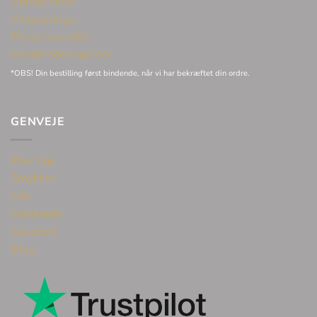
Unikke varer
Vielsesringe
Privatlivspolitik
Handelsbetingelser
*OBS! Din bestilling først bindende, når vi har bekræftet din ordre.
GENVEJE
Øreringe
Smykker
Ure
Halskæde
Gavekort
Blog