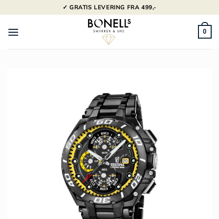
Fortsæt
✓ GRATIS LEVERING FRA 499,-
til
indhold
0