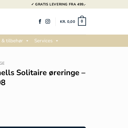
✓ GRATIS LEVERING FRA 499,-
KR.
0,00
0
 & tilbehør
Services
GE
ells Solitaire øreringe –
08