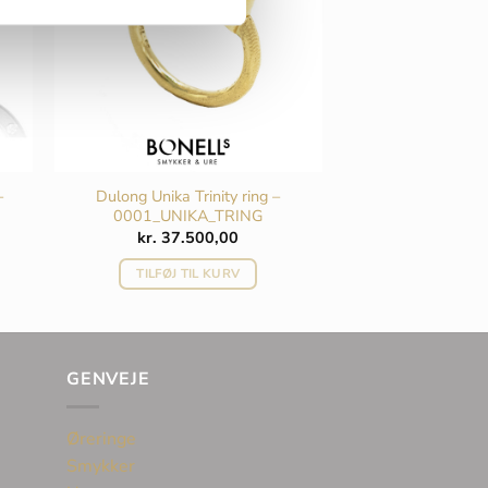
–
Dulong Unika Trinity ring –
0001_UNIKA_TRING
Den
kr.
37.500,00
ktuelle
ris
TILFØJ TIL KURV
r:
r. 6.000,00.
GENVEJE
Øreringe
Smykker