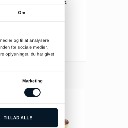
 prydet med en funklende diamant,
ns komme fuldt til sin ret.
Om
ivt og sofistikeret udtryk. Det
alg, der aldrig går af mode.
 medier og til at analysere
il smykkesamlingen.
nden for sociale medier,
e oplysninger, du har givet
Marketing
TILLAD ALLE