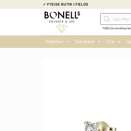
Fortsæt
✓ FYSISK BUTIK I FIELDS
til
Products
indhold
search
*OBS! Din bestilling før
Mærker
Smykker
Ure
U