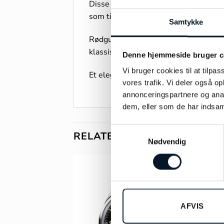
Disse smukke solitaire øreringe i 14 
som tilsammen udgør i alt 0,40 ct., o
Samtykke
Rødguldets varme glød skaber en smuk 
klassiske solitaire design gør dem ide
Denne hjemmeside bruger c
Vi bruger cookies til at tilpas
Et elegant smykke, der passer til enhv
vores trafik. Vi deler også 
annonceringspartnere og anal
dem, eller som de har indsaml
Samtykkevalg
RELATEREDE VARER
Nødvendig
-10
AFVIS