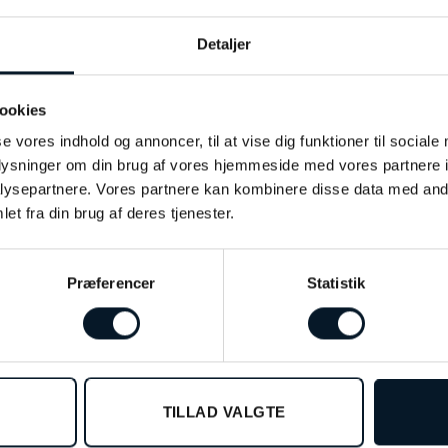
kt. rødguld er indbegrebet af tidløs elegance. Hver ørering er
g som med deres enkle fatning lader diamanternes naturlige gla
Detaljer
kontrast til de klare diamanter og giver øreringene et eksklus
elle til både hverdagsbrug og særlige anledninger, et sikkert v
ookies
se vores indhold og annoncer, til at vise dig funktioner til sociale
er stil og er perfekt som gave eller som en tidløs tilføjelse t
oplysninger om din brug af vores hjemmeside med vores partnere i
ysepartnere. Vores partnere kan kombinere disse data med andr
et fra din brug af deres tjenester.
Præferencer
Statistik
%
-33%
TILLAD VALGTE