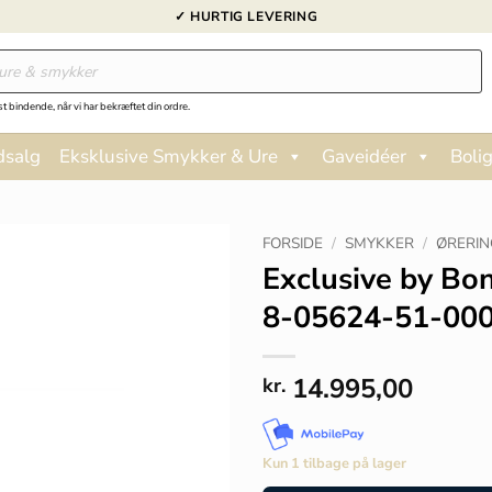
✓ HURTIG LEVERING
st bindende, når vi har bekræftet din ordre.
dsalg
Eksklusive Smykker & Ure
Gaveidéer
Bolig
FORSIDE
/
SMYKKER
/
ØRERIN
Exclusive by Bon
8-05624-51-00
14.995,00
kr.
Kun 1 tilbage på lager