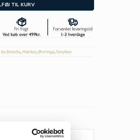
LFØJ TIL KURV
e by Bonells
,
Mærker
,
Øreringe
,
Smykker