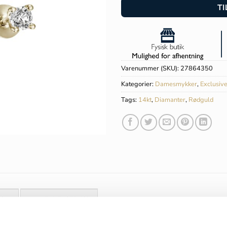
TI
Varenummer (SKU):
27864350
Kategorier:
Damesmykker
,
Exclusiv
Tags:
14kt
,
Diamanter
,
Rødguld
ION
ANMELDELSER (0)