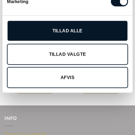
Marketing
TILLAD ALLE
TILLAD VALGTE
Jaguar Special Edition –
Jaguar Pro Diver – J860/D
J655/2
AFVIS
kr.
2.998,00
kr.
6.598,00
TILFØJ TIL KURV
TILFØJ TIL KURV
INFO
Tilmeld kundeklub