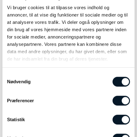
quartzværk med Precidrive™ teknologi, som
Vi bruger cookies til at tilpasse vores indhold og
sikrer en meget høj nøjagtighed i tidtagningen
annoncer, til at vise dig funktioner til sociale medier og til
at analysere vores trafik. Vi deler også oplysninger om
Med en vandtæthed på op til 300 meter er
din brug af vores hjemmeside med vores partnere inden
modellen skabt til en aktiv livsstil, mens Super-
for sociale medier, annonceringspartnere og
LumiNova på visere og indekser gør det let at
analysepartnere. Vores partnere kan kombinere disse
aflæse tiden – selv i mørke
data med andre oplysninger, du har givet dem, eller som
de har indsamlet fra din brug af deres tjenester.
Et ur, der kombinerer styrke, præcision og et
tidløst design – skabt til manden, der ønsker et
Samtykkevalg
alsidigt og pålideligt ur med et sporty udtryk.
Nødvendig
Præferencer
RELATEREDE VARER
Statistik