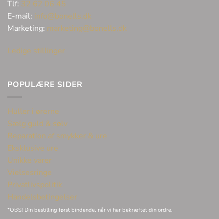
Tlf:
32 62 06 45
E-mail:
info@bonells.dk
Marketing:
marketing@bonells.dk
Ledige stillinger
POPULÆRE SIDER
Huller i ørerne
Sælg guld & sølv
Reparation af smykker & ure
Eksklusive ure
Unikke varer
Vielsesringe
Privatlivspolitik
Handelsbetingelser
*OBS! Din bestilling først bindende, når vi har bekræftet din ordre.