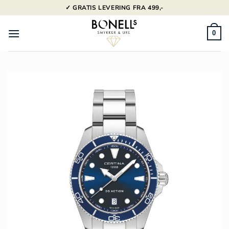
Fortsæt
✓ GRATIS LEVERING FRA 499,-
til
indhold
0