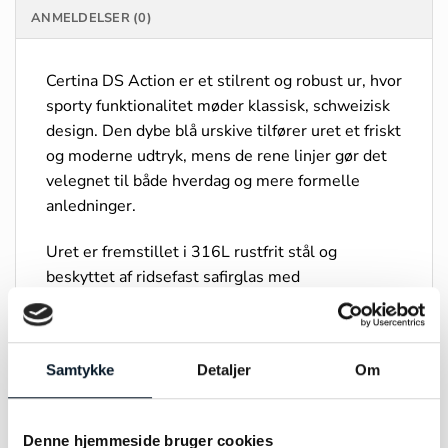
ANMELDELSER (0)
Certina DS Action er et stilrent og robust ur, hvor
sporty funktionalitet møder klassisk, schweizisk
design. Den dybe blå urskive tilfører uret et friskt
og moderne udtryk, mens de rene linjer gør det
velegnet til både hverdag og mere formelle
anledninger.
Uret er fremstillet i 316L rustfrit stål og
beskyttet af ridsefast safirglas med
antirefleksbehandling, som sikrer optimal
holdbarhed og klarhed. Den solide konstruktion
er en del af Certinas DS-koncept (Double
Samtykke
Detaljer
Om
Security), der giver ekstra modstandsdygtighed
og pålidelighed i daglig brug
Denne hjemmeside bruger cookies
Indvendigt drives uret af et præcist schweizisk