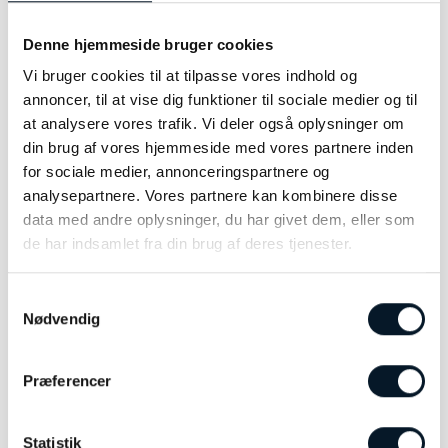
Funktioner
Denne hjemmeside bruger cookies
5 daglige alarmer
Vi bruger cookies til at tilpasse vores indhold og
Lyden når man benytter knapperne på uret kan slås
annoncer, til at vise dig funktioner til sociale medier og til
fra. Indstillet alarmer og nedtællinger påvirkes ikke af
dette
at analysere vores trafik. Vi deler også oplysninger om
din brug af vores hjemmeside med vores partnere inden
Urets batteri kan holde i ca 3 år ved normalt brug
for sociale medier, annonceringspartnere og
En LED diode lyser urets skive op
analysepartnere. Vores partnere kan kombinere disse
data med andre oplysninger, du har givet dem, eller som
Automatisk kalender der viser dato, dag og måned. Når
den er indstillet, vil den altid vise den korrekte dato
de har indsamlet fra din brug af deres tjenester.
Uret kan vise tiden i enten 12-timers eller 24-timers
format
Samtykkevalg
Nødvendig
Præcis måling af den forløbne tid, splittid og totale tid
ved tryk på en knap. Stopuret kan køre i op til 24 timer
før det nulstilles
Præferencer
Nedtællingsfunktionen gør det muligt at huske
specifikke begivenheder eller tidspunkter. Funktionen
kan indstilles fra 1 sekund og op til 24 timer
Statistik