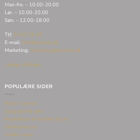
Man-fre. – 10.00-20.00
Lør. – 10.00-20.00
Søn. – 12.00-18.00
Tlf:
32 62 06 45
E-mail:
info@bonells.dk
Marketing:
marketing@bonells.dk
Ledige stillinger
POPULÆRE SIDER
Huller i ørerne
Sælg guld & sølv
Reparation af smykker & ure
Eksklusive ure
Unikke varer