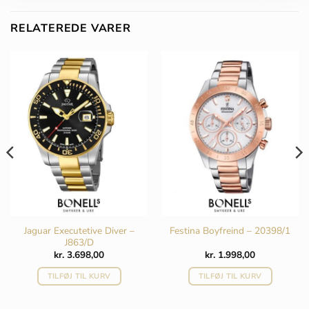
RELATEREDE VARER
Jaguar Executetive Diver –
Festina Boyfreind – 20398/1
J863/D
kr.
3.698,00
kr.
1.998,00
TILFØJ TIL KURV
TILFØJ TIL KURV