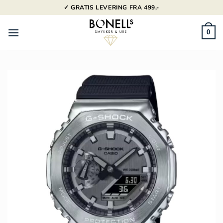
Fortsæt
✓ GRATIS LEVERING FRA 499,-
til
indhold
0