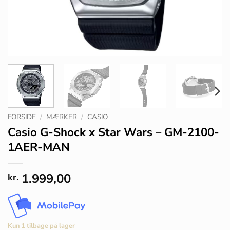
FORSIDE
/
MÆRKER
/
CASIO
Casio G-Shock x Star Wars – GM-2100-
1AER-MAN
1.999,00
kr.
Kun 1 tilbage på lager