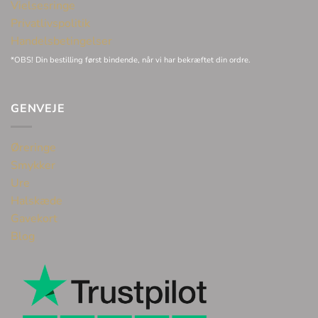
Vielsesringe
Privatlivspolitik
Handelsbetingelser
*OBS! Din bestilling først bindende, når vi har bekræftet din ordre.
GENVEJE
Øreringe
Smykker
Ure
Halskæde
Gavekort
Blog