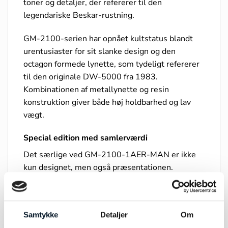
toner og detaljer, der refererer til den
legendariske Beskar-rustning.
GM-2100-serien har opnået kultstatus blandt
urentusiaster for sit slanke design og den
octagon formede lynette, som tydeligt refererer
til den originale DW-5000 fra 1983.
Kombinationen af metallynette og resin
konstruktion giver både høj holdbarhed og lav
vægt.
Special edition med samlerværdi
Det særlige ved GM-2100-1AER-MAN er ikke
kun designet, men også præsentationen.
Modellen leveres med en officielt licenseret
magnetisk display-stand formet som et “Bounty
Hunter ID Card”, udviklet specifikt til samlere og
Samtykke
Detaljer
Om
fans.