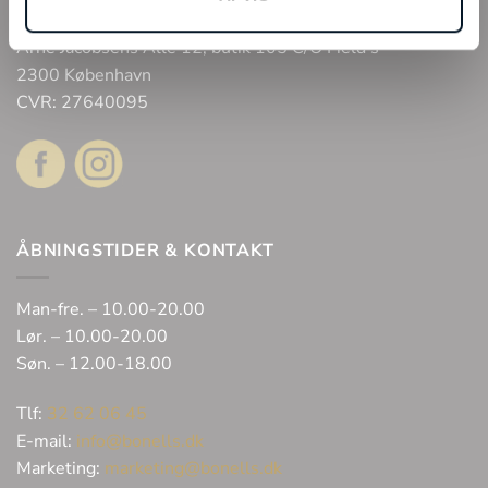
Bonell’s Smykker & Ure Fields
Arne Jacobsens Allé 12, butik 105 C/O Field’s
2300 København
CVR: 27640095
ÅBNINGSTIDER & KONTAKT
Man-fre. – 10.00-20.00
Lør. – 10.00-20.00
Søn. – 12.00-18.00
Tlf:
32 62 06 45
E-mail:
info@bonells.dk
Marketing:
marketing@bonells.dk