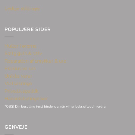
Ledige stillinger
POPULÆRE SIDER
Huller i ørerne
Sælg guld & sølv
Reparation af smykker & ure
Eksklusive ure
Unikke varer
Vielsesringe
Privatlivspolitik
Handelsbetingelser
*OBS! Din bestilling først bindende, når vi har bekræftet din ordre.
GENVEJE