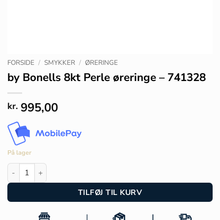
FORSIDE
/
SMYKKER
/
ØRERINGE
by Bonells 8kt Perle øreringe – 741328
995,00
kr.
På lager
by Bonells 8kt Perle øreringe - 741328 antal
TILFØJ TIL KURV