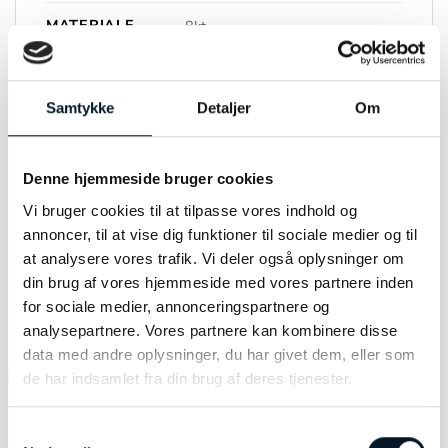
MATERIALE
8kt
FARVE
Rødguld
Samtykke
Detaljer
Om
STEN
Ferskvands kultur perler
STØRRELSE
5 – 5,5mm
Denne hjemmeside bruger cookies
Vi bruger cookies til at tilpasse vores indhold og
annoncer, til at vise dig funktioner til sociale medier og til
at analysere vores trafik. Vi deler også oplysninger om
din brug af vores hjemmeside med vores partnere inden
RELATEREDE VARER
for sociale medier, annonceringspartnere og
analysepartnere. Vores partnere kan kombinere disse
data med andre oplysninger, du har givet dem, eller som
-31%
-10%
de har indsamlet fra din brug af deres tjenester.
Samtykkevalg