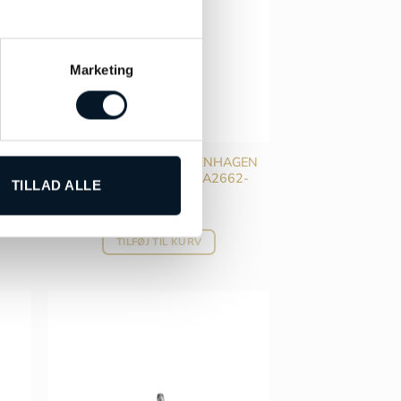
Marketing
GEN
OLE LYNGGAARD COPENHAGEN
Lotus spire vedhæng – A2662-
TILLAD ALLE
306
kr.
8.900,00
TILFØJ TIL KURV