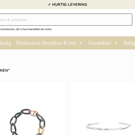
✓ HURTIG LEVERING
st bindende, når vi har bekræftet din ordre.
dsalg
Eksklusive Smykker & Ure
Gaveidéer
Bolig
ONEN”