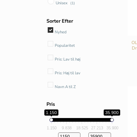
Unisex
(1)
Sorter Efter
Nyhed
O
Popularitet
Dr
Pris: Lav til høj
Pris: Høj til lav
Navn A til Z
Pris
1.150
35.900
1.150
9.838
18.525
27.213
35.900