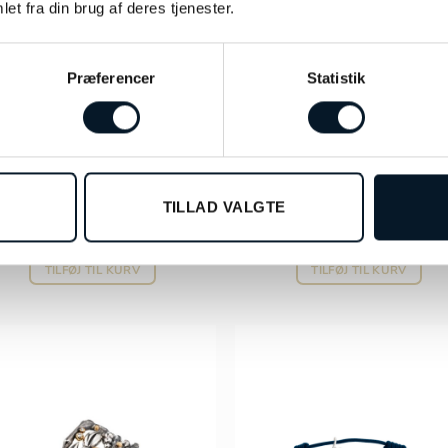
et fra din brug af deres tjenester.
Præferencer
Statistik
LE LYNGGAARD COPENHAGEN
OLE LYNGGAARD COPENHA
Leaves vedhæng A2613-301
Michel ring – A3052-301
TILLAD VALGTE
kr.
1.200,00
kr.
3.500,00
TILFØJ TIL KURV
TILFØJ TIL KURV