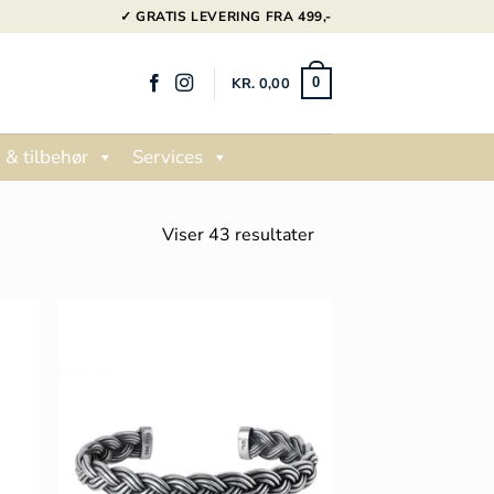
✓ GRATIS LEVERING FRA 499,-
KR.
0,00
0
 & tilbehør
Services
Sorteret
Viser 43 resultater
efter
popularitet