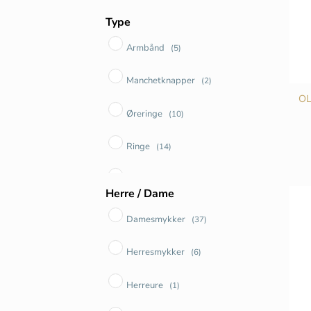
Elephant
(1)
Type
Armbånd
Forest
(5)
(2)
Manchetknapper
Leaves
(2)
(6)
O
Øreringe
Lotus
(10)
(19)
Ringe
Love
(14)
(1)
Ure
My Little World
(2)
(1)
Herre / Dame
Vedhæng
Nature
(12)
(6)
Damesmykker
(37)
Silver kollektionen
(43)
Herresmykker
(6)
Sweet drops/spots
(1)
Herreure
(1)