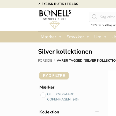
Fortsæt
✓ FYSISK BUTIK I FIELDS
til
Products
indhold
search
*OBS! Din bestilling før
Mærker
Smykker
Ure
U
Silver kollektionen
FORSIDE
/
VARER TAGGED “SILVER KOLLEKTI
RYD FILTRE
Mærker
OLE LYNGGAARD
COPENHAGEN
(43)
Kollektion