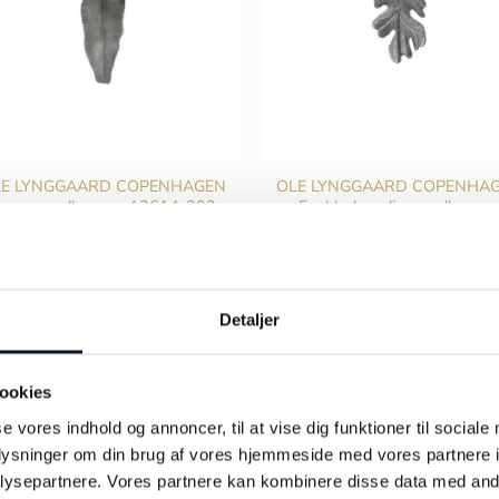
LE LYNGGAARD COPENHAGEN
OLE LYNGGAARD COPENHA
eaves vedhæng – A2614-302
Egeblad medium vedhæng 
A3007-302
kr.
2.900,00
kr.
1.200,00
TILFØJ TIL KURV
TILFØJ TIL KURV
Detaljer
ookies
se vores indhold og annoncer, til at vise dig funktioner til sociale
oplysninger om din brug af vores hjemmeside med vores partnere i
ysepartnere. Vores partnere kan kombinere disse data med andr