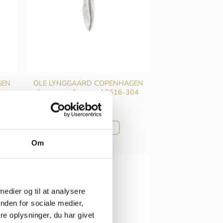
GEN
OLE LYNGGAARD COPENHAGEN
–
Leaves vedhæng – A2616-304
kr.
1.900,00
TILFØJ TIL KURV
Om
 medier og til at analysere
nden for sociale medier,
e oplysninger, du har givet