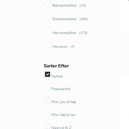
Fusion
(2)
COPENHAGEN
(62)
Børnesmykker
(10)
OLE LYNGGAARD COPENHAGEN
Hearts
(3)
udsalg
(25)
Damesmykker
(395)
Pernille Corydon
(2)
Infinity
(3)
Herresmykker
(173)
Ro Copenhagen
(1)
Julius
(1)
Herreure
(7)
Siersbøl
(4)
Kharisma
(4)
Unisex
(52)
Sorter Efter
Sif Jakobs
(26)
Life
(27)
Nyhed
Stine A
(8)
Love
(4)
Popularitet
Magic
(1)
Pris: Lav til høj
Mercy
(7)
Pris: Høj til lav
Möbius
(1)
Navn A til Z