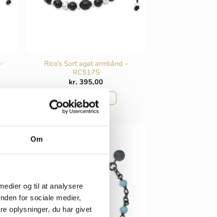
–
Rico’s Sort agat armbånd –
RC517S
kr.
395,00
TILFØJ TIL KURV
Om
 medier og til at analysere
nden for sociale medier,
e oplysninger, du har givet