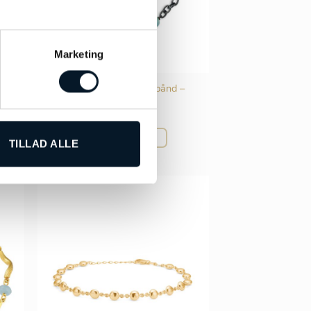
Marketing
 –
by Birdie Fenton armbånd –
50301271F
kr.
1.490,00
TILFØJ TIL KURV
TILLAD ALLE