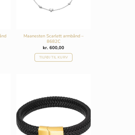
bånd
Maanesten Scarlett armbånd –
8682C
kr.
600,00
TILFØJ TIL KURV