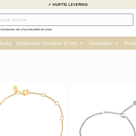
✓ HURTIG LEVERING
st bindende, når vi har bekræftet din ordre.
dsalg
Eksklusive Smykker & Ure
Gaveidéer
Bolig