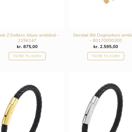
ds Z Endless Allure armbånd –
Siersbøl 9kt Dagmarkors arm
2156147
– 80170000300
kr.
875,00
kr.
2.595,00
TILFØJ TIL KURV
TILFØJ TIL KURV