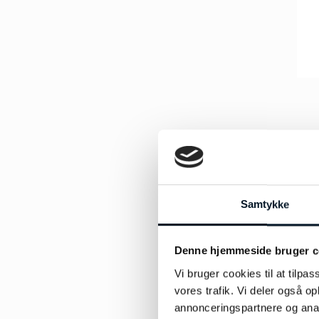
Torun
(6)
Oxideret sølv
(9)
9kt
(1)
Vega
(6)
Rosaguld
(1)
Young fish
(1)
Rødguld
(65)
Sølv
(210)
Stål
(18)
Samtykke
Denne hjemmeside bruger c
Vi bruger cookies til at tilpas
vores trafik. Vi deler også 
annonceringspartnere og anal