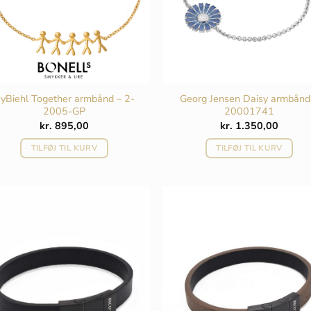
yBiehl Together armbånd – 2-
Georg Jensen Daisy armbånd
2005-GP
20001741
kr.
895,00
kr.
1.350,00
TILFØJ TIL KURV
TILFØJ TIL KURV