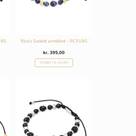
19S
Rico’s Sodalit armbånd – RC519G
kr.
395,00
TILFØJ TIL KURV