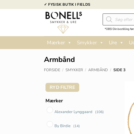
Fortsæt
✓ FYSISK BUTIK I FIELDS
til
Products
indhold
search
*OBS! Din bestilling før
Mærker
Smykker
Ure
U
Armbånd
FORSIDE
/
SMYKKER
/
ARMBÅND
/
SIDE 3
RYD FILTRE
Mærker
Alexander Lynggaard
(106)
By Birdie
(14)