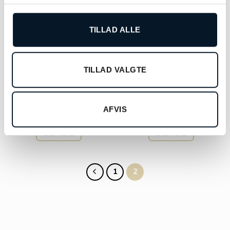
TILLAD ALLE
TILLAD VALGTE
OLE LYNGGAARD
OLE LYNGGAARD
COPENHAGEN Lotus ring
COPENHAGEN Lotus
str. 0 – A2710-402
øreringe – A3058-406
AFVIS
kr.
29.900,00
kr.
13.900,00
LÆS MERE
LÆS MERE
1
2