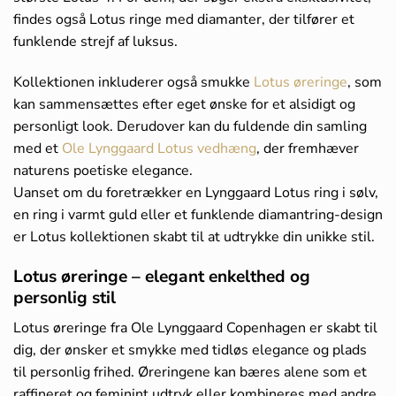
findes også Lotus ringe med diamanter, der tilfører et
funklende strejf af luksus.
Kollektionen inkluderer også smukke
Lotus øreringe
, som
kan sammensættes efter eget ønske for et alsidigt og
personligt look. Derudover kan du fuldende din samling
med et
Ole Lynggaard Lotus vedhæng
, der fremhæver
naturens poetiske elegance.
Uanset om du foretrækker en Lynggaard Lotus ring i sølv,
en ring i varmt guld eller et funklende diamantring-design
er Lotus kollektionen skabt til at udtrykke din unikke stil.
Lotus øreringe – elegant enkelthed og
personlig stil
Lotus øreringe fra Ole Lynggaard Copenhagen er skabt til
dig, der ønsker et smykke med tidløs elegance og plads
til personlig frihed. Øreringene kan bæres alene som et
raffineret og feminint udtryk eller kombineres med andre