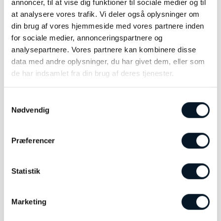
annoncer, til at vise dig funktioner til sociale medier og til
at analysere vores trafik. Vi deler også oplysninger om
din brug af vores hjemmeside med vores partnere inden
for sociale medier, annonceringspartnere og
analysepartnere. Vores partnere kan kombinere disse
data med andre oplysninger, du har givet dem, eller som
de har indsamlet fra din brug af deres tjenester.
Samtykkevalg
Nødvendig
OLE LYNGGAARD
OLE LYNGGAARD
COPENHAGEN Lotus ring
COPENHAGEN Lotus ring
str. 0 – A2708-409
str. 1 – A2650-423
kr.
18.900,00
kr.
31.900,00
Præferencer
LÆS MERE
LÆS MERE
Statistik
Marketing