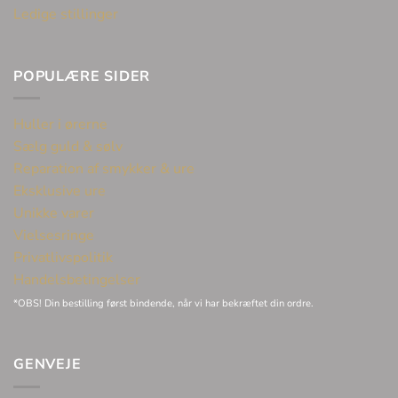
Ledige stillinger
POPULÆRE SIDER
Huller i ørerne
Sælg guld & sølv
Reparation af smykker & ure
Eksklusive ure
Unikke varer
Vielsesringe
Privatlivspolitik
Handelsbetingelser
*OBS! Din bestilling først bindende, når vi har bekræftet din ordre.
GENVEJE