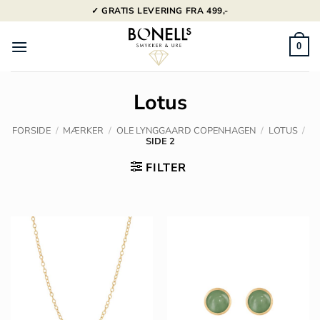
Fortsæt
✓ GRATIS LEVERING FRA 499,-
til
indhold
0
Lotus
FORSIDE
/
MÆRKER
/
OLE LYNGGAARD COPENHAGEN
/
LOTUS
/
SIDE 2
FILTER