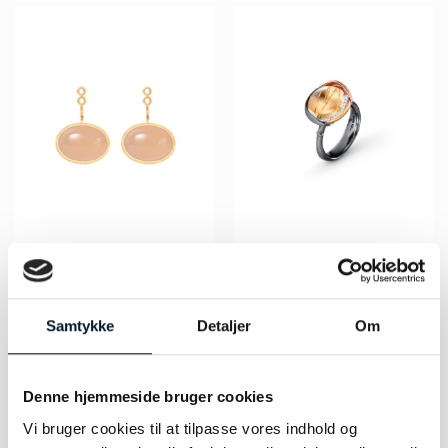
OLE LYNGGAARD
OLE LYNGGAARD
COPENHAGEN Lotus
COPENHAGEN Lotus ring
vedhæng til øreringe –
str. 3 – A2652-311
A3060-406
Samtykke
Detaljer
Om
kr.
12.900,00
kr.
22.900,00
LÆS MERE
LÆS MERE
Denne hjemmeside bruger cookies
Vi bruger cookies til at tilpasse vores indhold og