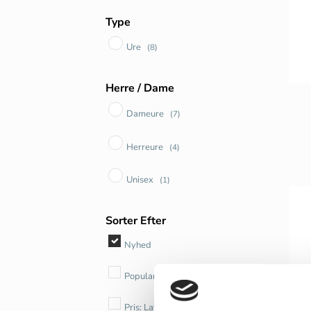
DS Caimano
(8)
Type
Ure
(8)
Herre / Dame
Dameure
(7)
Herreure
(4)
Unisex
(1)
Sorter Efter
Nyhed
Popularitet
Pris: Lav til høj