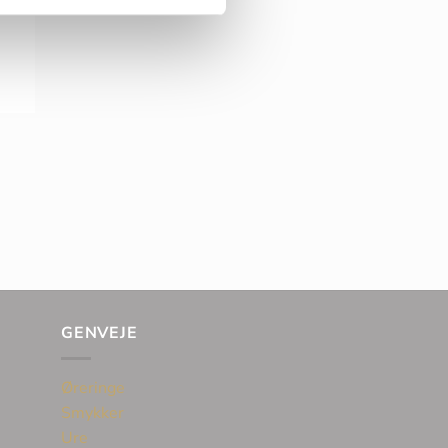
GENVEJE
Øreringe
Smykker
Ure