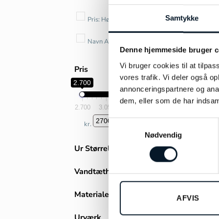
Samtykke
Pris: Høj til lav
Navn A til Z
Denne hjemmeside bruger c
Vi bruger cookies til at tilpas
Pris
vores trafik. Vi deler også 
2.700
4.100
annonceringspartnere og anal
dem, eller som de har indsaml
2.700
3.050
3.400
3.750
4.100
Samtykkevalg
kr.
-
Minimum Price
Maximum Price
Nødvendig
Ur Størrelse
27mm-30mm
(4)
Vandtæthed
38mm-41mm
(4)
10 ATM
Materiale
AFVIS
Stål
(7)
Urværk