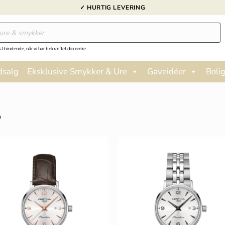
✓ HURTIG LEVERING
st bindende, når vi har bekræftet din ordre.
dsalg
Eksklusive Smykker & Ure
Gaveidéer
Bolig
O