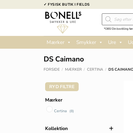
Fortsæt
✓ FYSISK BUTIK I FIELDS
til
Products
indhold
search
*OBS! Din bestilling før
Mærker
Smykker
Ure
U
DS Caimano
FORSIDE
/
MÆRKER
/
CERTINA
/
DS CAIMAN
RYD FILTRE
Mærker
Certina
(8)
Kollektion