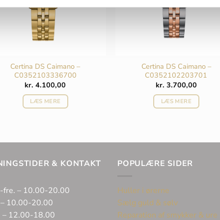
Certina DS Caimano –
Certina DS Caimano –
C0352103336700
C0352102203701
kr.
4.100,00
kr.
3.700,00
LÆS MERE
LÆS MERE
NINGSTIDER & KONTAKT
POPULÆRE SIDER
-fre. – 10.00-20.00
Huller i ørerne
 – 10.00-20.00
Sælg guld & sølv
. – 12.00-18.00
Reparation af smykker & ure