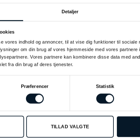
Detaljer
ookies
se vores indhold og annoncer, til at vise dig funktioner til sociale
Certina DS Caimano –
Certina DS Caimano –
C0354101101200
C0354102203701
oplysninger om din brug af vores hjemmeside med vores partnere i
kr.
3.000,00
kr.
3.700,00
ysepartnere. Vores partnere kan kombinere disse data med andr
et fra din brug af deres tjenester.
TILFØJ TIL KURV
TILFØJ TIL KURV
Præferencer
Statistik
TILLAD VALGTE