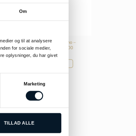
Om
 medier og til at analysere
Certina DS Caimano –
C0354101105700
nden for sociale medier,
kr.
3.000,00
e oplysninger, du har givet
TILFØJ TIL KURV
Marketing
TILLAD ALLE